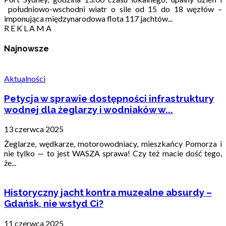
południowo-wschodni wiatr o sile od 15 do 18 węzłów –
imponująca międzynarodowa flota 117 jachtów...
R E K L A M A
Najnowsze
Aktualności
Petycja w sprawie dostępności infrastruktury
wodnej dla żeglarzy i wodniaków w...
13 czerwca 2025
Żeglarze, wędkarze, motorowodniacy, mieszkańcy Pomorza i
nie tylko — to jest WASZA sprawa! Czy też macie dość tego,
że...
Historyczny jacht kontra muzealne absurdy –
Gdańsk, nie wstyd Ci?
11 czerwca 2025