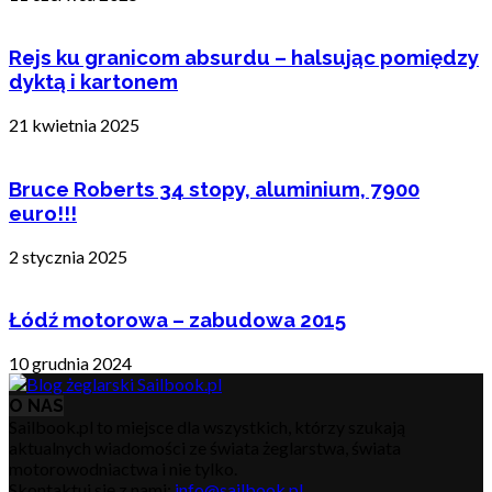
Rejs ku granicom absurdu – halsując pomiędzy
dyktą i kartonem
21 kwietnia 2025
Bruce Roberts 34 stopy, aluminium, 7900
euro!!!
2 stycznia 2025
Łódź motorowa – zabudowa 2015
10 grudnia 2024
O NAS
Sailbook.pl to miejsce dla wszystkich, którzy szukają
aktualnych wiadomości ze świata żeglarstwa, świata
motorowodniactwa i nie tylko.
Skontaktuj się z nami:
info@sailbook.pl