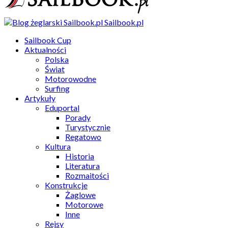
Sailbook.pl
Sailbook Cup
Aktualności
Polska
Świat
Motorowodne
Surfing
Artykuły
Eduportal
Porady
Turystycznie
Regatowo
Kultura
Historia
Literatura
Rozmaitości
Konstrukcje
Żaglowe
Motorowe
Inne
Rejsy