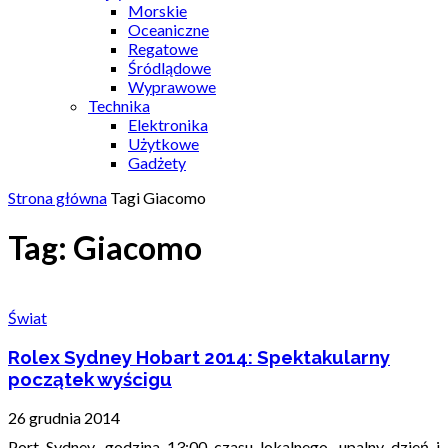
Morskie
Oceaniczne
Regatowe
Śródlądowe
Wyprawowe
Technika
Elektronika
Użytkowe
Gadżety
Strona główna
Tagi
Giacomo
Tag: Giacomo
Świat
Rolex Sydney Hobart 2014: Spektakularny
początek wyścigu
26 grudnia 2014
Port Sydney, godzina 13:00 czasu lokalnego, upalny dzień i