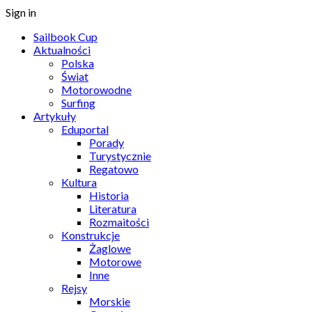
Sign in
Sailbook Cup
Aktualności
Polska
Świat
Motorowodne
Surfing
Artykuły
Eduportal
Porady
Turystycznie
Regatowo
Kultura
Historia
Literatura
Rozmaitości
Konstrukcje
Żaglowe
Motorowe
Inne
Rejsy
Morskie