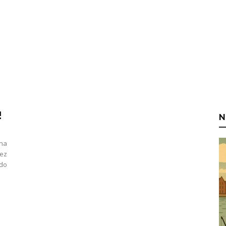
!
N
 na
zez
 do