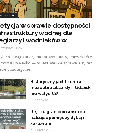
ktualności
etycja w sprawie dostępności
nfrastruktury wodnej dla
eglarzy i wodniaków w...
 czerwca 2025
eglarze, wędkarze, motorowodniacy, mieszkańcy
morza i nie tylko — to jest WASZA sprawa! Czy też
cie dość tego, że...
Historyczny jacht kontra
muzealne absurdy – Gdańsk,
nie wstyd Ci?
11 czerwca 2025
Rejs ku granicom absurdu –
halsując pomiędzy dyktą i
kartonem
21 kwietnia 2025