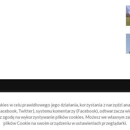
NAS
P
okies w celu prawidłowego jego działania, korzystania z narzędzi an
book.pl to miejsce dla wszystkich, którzy szukają aktualnych
acebook, Twitter), systemu komentarzy (Facebook), odtwarzacza wi
omości ze świata żeglarstwa, świata motorowodniactwa i
sz zgodę na wykorzystywanie plików cookies. Możesz we własnym za
ylko.
plików Cookie na swoim urządzeniu w ustawieniach przeglądarki.