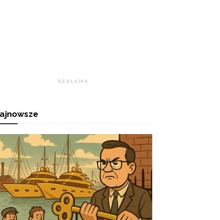
R E K L A M A
ajnowsze