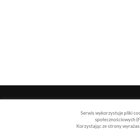
O 
Serwis wykorzystuje pliki co
Sail
społecznościowych (F
wiad
Korzystając ze strony wyraża
nie t