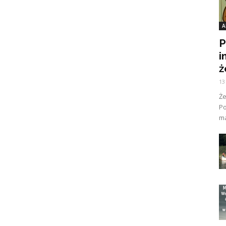
A
P
i
ż
13
Ż
Po
ma