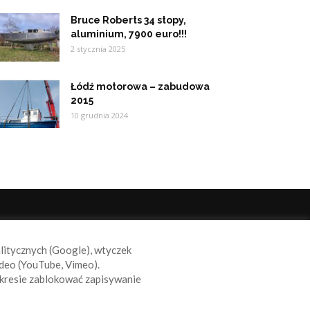
Bruce Roberts 34 stopy,
aluminium, 7900 euro!!!
2 stycznia 2025
Łódź motorowa – zabudowa
2015
10 grudnia 2024
ODĄŻAJ ZA NAMI
alitycznych (Google), wtyczek
deo (YouTube, Vimeo).
kresie zablokować zapisywanie