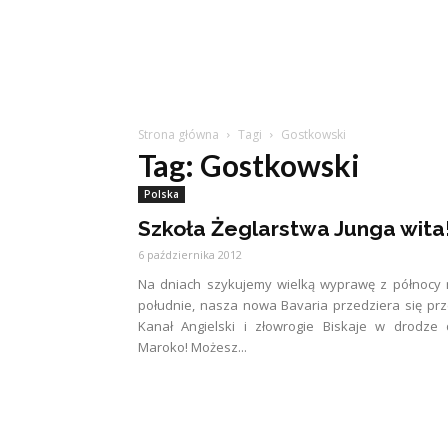
Strona główna
Tagi
Gostkowski
Tag: Gostkowski
Polska
Szkoła Żeglarstwa Junga wita
6 października 2012
Na dniach szykujemy wielką wyprawę z północy
południe, nasza nowa Bavaria przedziera się pr
Kanał Angielski i złowrogie Biskaje w drodze
Maroko! Możesz...