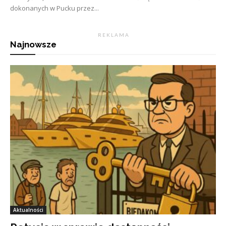
dokonanych w Pucku przez...
R E K L A M A
Najnowsze
Aktualności