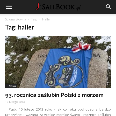
Strona główna
Tagi
Haller
Tag: haller
Polska
93. rocznica zaślubin Polski z morzem
12 lutego 2013
Puck, 10 lutego 2013 roku - jak co roku obchodzona bardzo
uroczyście, uważana za wielkie morskie święto - rocznica zaślubin