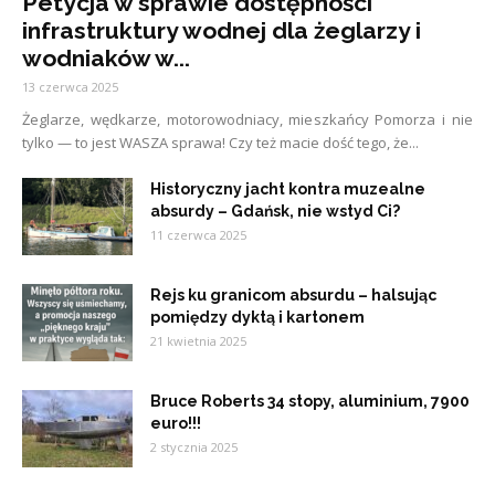
Petycja w sprawie dostępności
infrastruktury wodnej dla żeglarzy i
wodniaków w...
13 czerwca 2025
Żeglarze, wędkarze, motorowodniacy, mieszkańcy Pomorza i nie
tylko — to jest WASZA sprawa! Czy też macie dość tego, że...
Historyczny jacht kontra muzealne
absurdy – Gdańsk, nie wstyd Ci?
11 czerwca 2025
Rejs ku granicom absurdu – halsując
pomiędzy dyktą i kartonem
21 kwietnia 2025
Bruce Roberts 34 stopy, aluminium, 7900
euro!!!
2 stycznia 2025