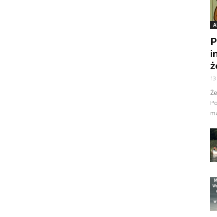
A
P
i
ż
13
Ż
Po
ma