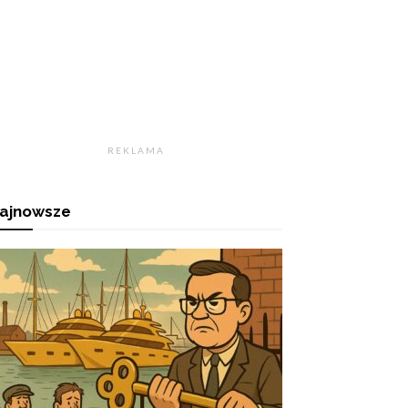
R E K L A M A
ajnowsze