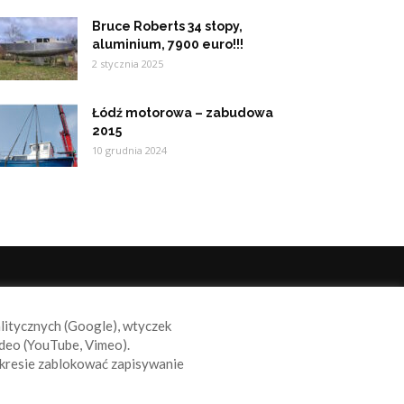
Bruce Roberts 34 stopy,
aluminium, 7900 euro!!!
2 stycznia 2025
Łódź motorowa – zabudowa
2015
10 grudnia 2024
ODĄŻAJ ZA NAMI
alitycznych (Google), wtyczek
deo (YouTube, Vimeo).
kresie zablokować zapisywanie