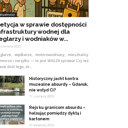
ktualności
etycja w sprawie dostępności
nfrastruktury wodnej dla
eglarzy i wodniaków w...
 czerwca 2025
eglarze, wędkarze, motorowodniacy, mieszkańcy
morza i nie tylko — to jest WASZA sprawa! Czy też
cie dość tego, że...
Historyczny jacht kontra
muzealne absurdy – Gdańsk,
nie wstyd Ci?
11 czerwca 2025
Rejs ku granicom absurdu –
halsując pomiędzy dyktą i
kartonem
21 kwietnia 2025