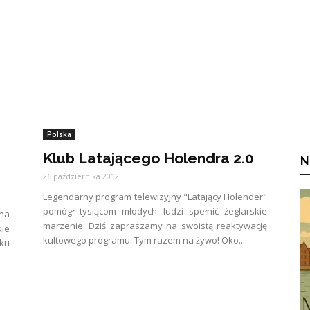
Polska
Klub Latającego Holendra 2.0
N
26 października 2012
Legendarny program telewizyjny "Latający Holender"
pomógł tysiącom młodych ludzi spełnić żeglarskie
ona
marzenie. Dziś zapraszamy na swoistą reaktywację
ie
kultowego programu. Tym razem na żywo! Oko...
ku