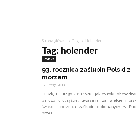
Strona główna
Tagi
Holender
Tag: holender
Polska
93. rocznica zaślubin Polski z
morzem
12 lutego 2013
Puck, 10 lutego 2013 roku - jak co roku obchodz
bardzo uroczyście, uważana za wielkie morsk
święto - rocznica zaślubin dokonanych w Puc
przez...