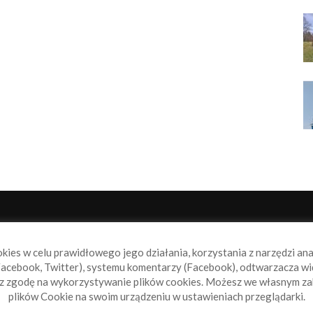
NAS
P
okies w celu prawidłowego jego działania, korzystania z narzędzi an
book.pl to miejsce dla wszystkich, którzy szukają aktualnych
acebook, Twitter), systemu komentarzy (Facebook), odtwarzacza wi
omości ze świata żeglarstwa, świata motorowodniactwa i
sz zgodę na wykorzystywanie plików cookies. Możesz we własnym za
ylko.
plików Cookie na swoim urządzeniu w ustawieniach przeglądarki.