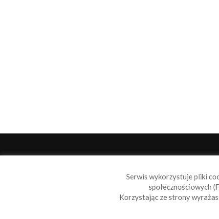
O 
Serwis wykorzystuje pliki co
Sail
społecznościowych (F
wiad
Korzystając ze strony wyraża
nie t