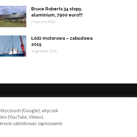
Bruce Roberts 34 stopy,
aluminium, 7900 euro!!!
2 stycznia 2025
Łódź motorowa – zabudowa
2015
10 grudnia 2024
ODĄŻAJ ZA NAMI
alitycznych (Google), wtyczek
deo (YouTube, Vimeo).
kresie zablokować zapisywanie