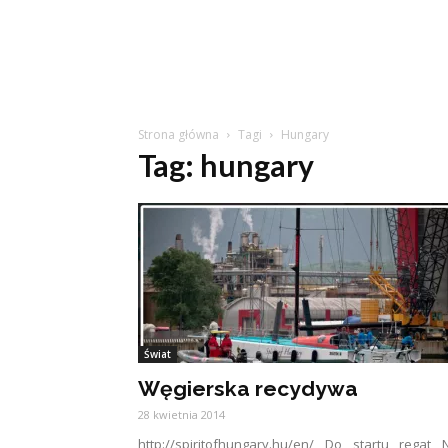
Strona główna
Tagi
Hungary
Tag: hungary
Świat
Węgierska recydywa
28 kwietnia 2014
http://spiritofhungary.hu/en/ Do startu regat 