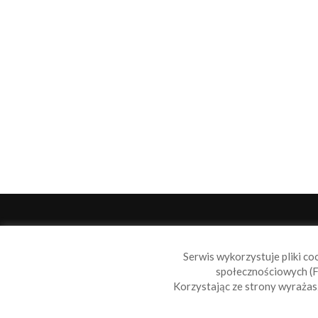
O 
Serwis wykorzystuje pliki co
Sail
społecznościowych (F
wiad
Korzystając ze strony wyraża
nie t