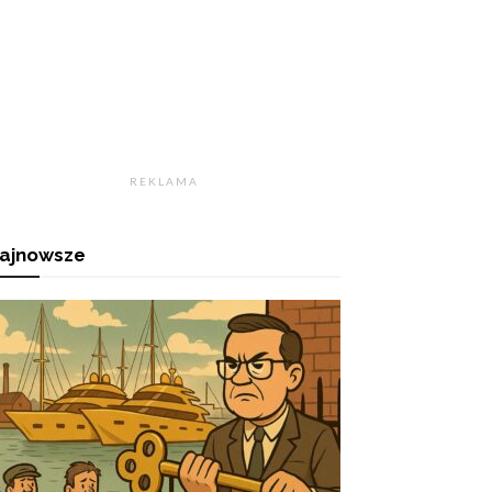
R E K L A M A
ajnowsze