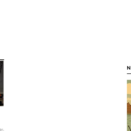
N
NY-