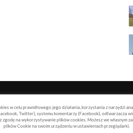
NAS
P
okies w celu prawidłowego jego działania, korzystania z narzędzi an
book.pl to miejsce dla wszystkich, którzy szukają aktualnych
acebook, Twitter), systemu komentarzy (Facebook), odtwarzacza wi
omości ze świata żeglarstwa, świata motorowodniactwa i
sz zgodę na wykorzystywanie plików cookies. Możesz we własnym za
ylko.
plików Cookie na swoim urządzeniu w ustawieniach przeglądarki.