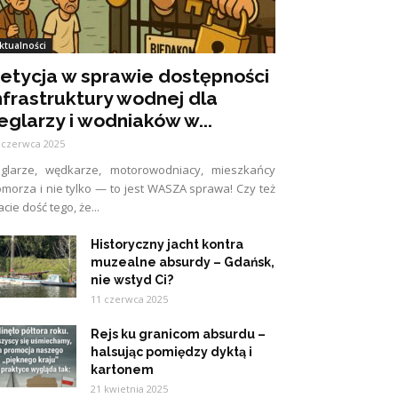
ktualności
etycja w sprawie dostępności
nfrastruktury wodnej dla
eglarzy i wodniaków w...
 czerwca 2025
eglarze, wędkarze, motorowodniacy, mieszkańcy
morza i nie tylko — to jest WASZA sprawa! Czy też
cie dość tego, że...
Historyczny jacht kontra
muzealne absurdy – Gdańsk,
nie wstyd Ci?
11 czerwca 2025
Rejs ku granicom absurdu –
halsując pomiędzy dyktą i
kartonem
21 kwietnia 2025