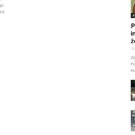
ąc.
sza
A
P
i
ż
13
Ż
Po
ma