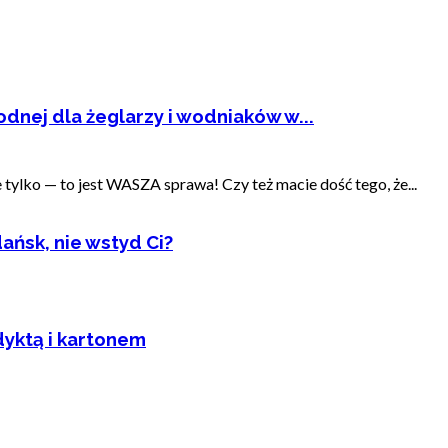
dnej dla żeglarzy i wodniaków w...
ylko — to jest WASZA sprawa! Czy też macie dość tego, że...
ańsk, nie wstyd Ci?
dyktą i kartonem