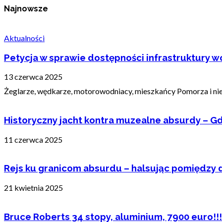
Najnowsze
Aktualności
Petycja w sprawie dostępności infrastruktury wo
13 czerwca 2025
Żeglarze, wędkarze, motorowodniacy, mieszkańcy Pomorza i nie t
Historyczny jacht kontra muzealne absurdy – Gd
11 czerwca 2025
Rejs ku granicom absurdu – halsując pomiędzy 
21 kwietnia 2025
Bruce Roberts 34 stopy, aluminium, 7900 euro!!!