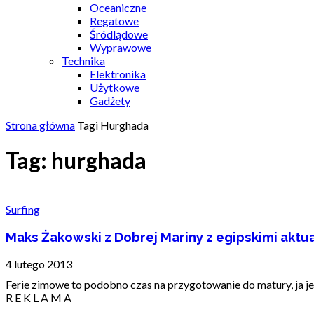
Oceaniczne
Regatowe
Śródlądowe
Wyprawowe
Technika
Elektronika
Użytkowe
Gadżety
Strona główna
Tagi
Hurghada
Tag: hurghada
Surfing
Maks Żakowski z Dobrej Mariny z egipskimi aktu
4 lutego 2013
Ferie zimowe to podobno czas na przygotowanie do matury, ja jed
R E K L A M A