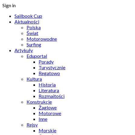
Sign in
Sailbook Cup
Aktualności
Polska
Świat
Motorowodne
Surfing
Artykuły
Eduportal
Porady
Turystycznie
Regatowo
Kultura
Historia
Literatura
Rozmaitości
Konstrukcje
Żaglowe
Motorowe
Inne
Rejsy
Morskie