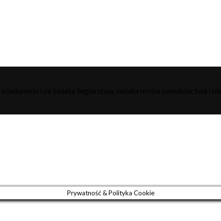
h wiadomości ze świata żeglarstwa, świata motorowodniactwa i nie
Prywatność & Polityka Cookie