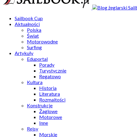
Sailbook Cup
Aktualności
Polska
Świat
Motorowodne
Surfing
Artykuły
Eduportal
Porady
Turystycznie
Regatowo
Kultura
Historia
Literatura
Rozmaitości
Konstrukcje
Żaglowe
Motorowe
Inne
Rejsy
Morskie