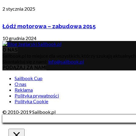
2 stycznia 2025
Łódź motorowa – zabudowa 2015
10 grudnia 2024
O NAS
Sailbook.pl to miejsce dla wszystkich, którzy szukają aktualnyc
Skontaktuj się z nami:
info@sailbook.pl
PODĄŻAJ ZA NAMI
Sailbook Cup
O nas
Reklama
Polityka prywatności
Polityka Cookie
© 2010-2019 Sailbook.pl