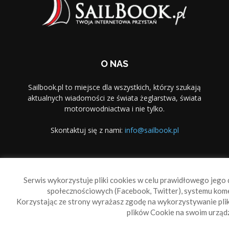
O NAS
Sailbook.pl to miejsce dla wszystkich, którzy szukają
aktualnych wiadomości ze świata żeglarstwa, świata
motorowodniactwa i nie tylko.
Skontaktuj się z nami:
info@sailbook.pl
PODĄŻAJ ZA NAMI
Serwis wykorzystuje pliki cookies w celu prawidłowego jego d
społecznościowych (Facebook, Twitter), systemu kom
Korzystając ze strony wyrażasz zgodę na wykorzystywanie pl
plików Cookie na swoim urządz