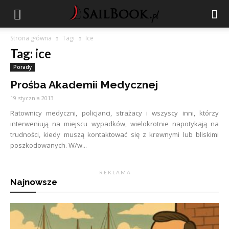
Strona główna
Tagi
Ice
Tag: ice
Porady
Prośba Akademii Medycznej
19 stycznia 2013
Ratownicy medyczni, policjanci, strażacy i wszyscy inni, którzy
interweniują na miejscu wypadków, wielokrotnie napotykają na
trudności, kiedy muszą kontaktować się z krewnymi lub bliskimi
poszkodowanych. W/w...
R E K L A M A
Najnowsze