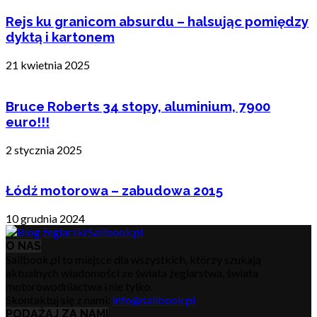
Rejs ku granicom absurdu – halsując pomiędzy
dyktą i kartonem
21 kwietnia 2025
Bruce Roberts 34 stopy, aluminium, 7900
euro!!!
2 stycznia 2025
Łódź motorowa – zabudowa 2015
10 grudnia 2024
O NAS
Sailbook.pl to miejsce dla wszystkich, którzy szukają
aktualnych wiadomości ze świata żeglarstwa, świata
motorowodniactwa i nie tylko.
Skontaktuj się z nami:
info@sailbook.pl
PODĄŻAJ ZA NAMI