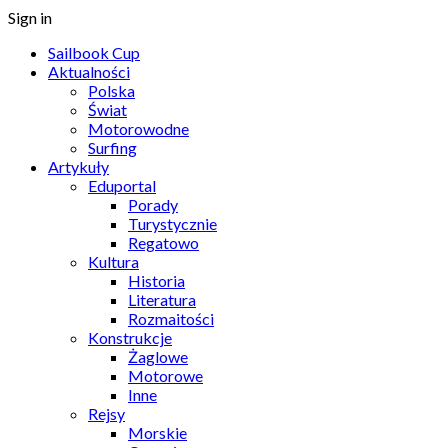
Sign in
Sailbook Cup
Aktualności
Polska
Świat
Motorowodne
Surfing
Artykuły
Eduportal
Porady
Turystycznie
Regatowo
Kultura
Historia
Literatura
Rozmaitości
Konstrukcje
Żaglowe
Motorowe
Inne
Rejsy
Morskie