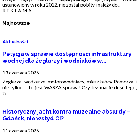
ustanowiony w roku 2012, nie został pobity i należy do...
R E K L A M A
Najnowsze
Aktualności
Petycja w sprawie dostępności infrastruktury
wodnej dla żeglarzy i wodniaków w...
13 czerwca 2025
Żeglarze, wędkarze, motorowodniacy, mieszkańcy Pomorza i
nie tylko — to jest WASZA sprawa! Czy też macie dość tego,
że...
Historyczny jacht kontra muzealne absurdy –
Gdańsk, nie wstyd Ci?
11 czerwca 2025