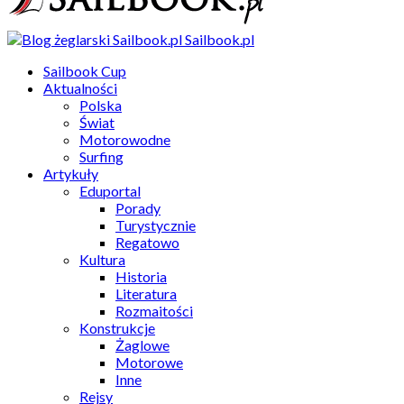
Sailbook.pl
Sailbook Cup
Aktualności
Polska
Świat
Motorowodne
Surfing
Artykuły
Eduportal
Porady
Turystycznie
Regatowo
Kultura
Historia
Literatura
Rozmaitości
Konstrukcje
Żaglowe
Motorowe
Inne
Rejsy