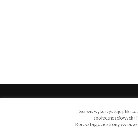
O 
Serwis wykorzystuje pliki co
Sail
społecznościowych (F
wiad
Korzystając ze strony wyraża
nie t