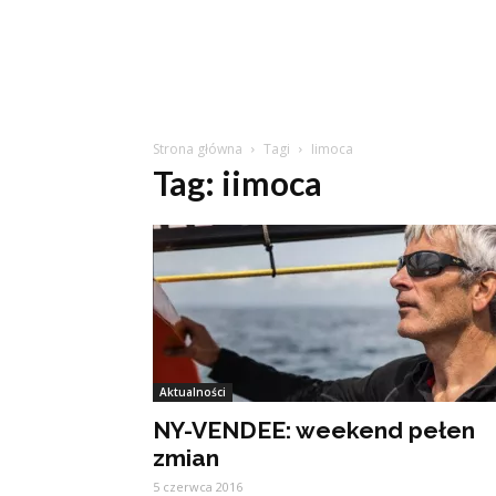
Strona główna
Tagi
Iimoca
Tag: iimoca
Aktualności
NY-VENDEE: weekend pełen
zmian
5 czerwca 2016