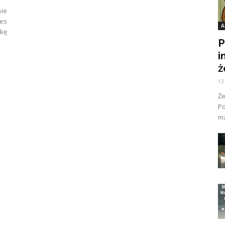
ie
es
A
kę
P
i
ż
13
Ż
Po
ma