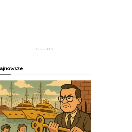
R E K L A M A
ajnowsze