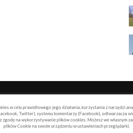
NAS
P
okies w celu prawidłowego jego działania, korzystania z narzędzi an
book.pl to miejsce dla wszystkich, którzy szukają aktualnych
acebook, Twitter), systemu komentarzy (Facebook), odtwarzacza wi
omości ze świata żeglarstwa, świata motorowodniactwa i
sz zgodę na wykorzystywanie plików cookies. Możesz we własnym za
ylko.
plików Cookie na swoim urządzeniu w ustawieniach przeglądarki.