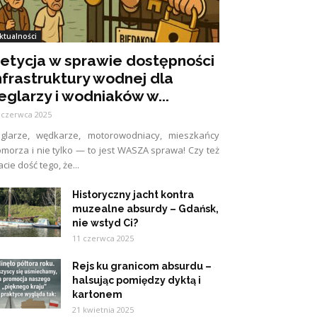
ktualności
etycja w sprawie dostępności
nfrastruktury wodnej dla
eglarzy i wodniaków w...
 czerwca 2025
eglarze, wędkarze, motorowodniacy, mieszkańcy
morza i nie tylko — to jest WASZA sprawa! Czy też
cie dość tego, że...
Historyczny jacht kontra
muzealne absurdy – Gdańsk,
nie wstyd Ci?
11 czerwca 2025
Rejs ku granicom absurdu –
halsując pomiędzy dyktą i
kartonem
21 kwietnia 2025