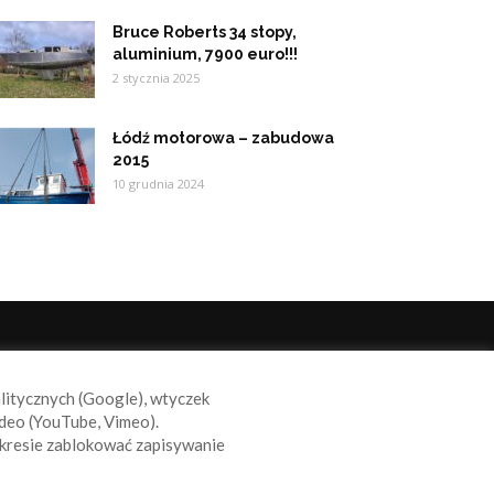
Bruce Roberts 34 stopy,
aluminium, 7900 euro!!!
2 stycznia 2025
Łódź motorowa – zabudowa
2015
10 grudnia 2024
ODĄŻAJ ZA NAMI
alitycznych (Google), wtyczek
deo (YouTube, Vimeo).
kresie zablokować zapisywanie