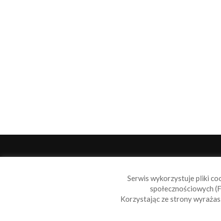
O 
Serwis wykorzystuje pliki co
Sail
społecznościowych (F
wiad
Korzystając ze strony wyraża
nie t