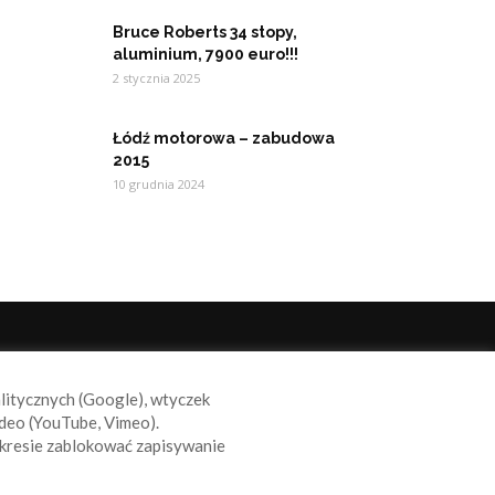
Bruce Roberts 34 stopy,
aluminium, 7900 euro!!!
2 stycznia 2025
Łódź motorowa – zabudowa
2015
10 grudnia 2024
ODĄŻAJ ZA NAMI
alitycznych (Google), wtyczek
deo (YouTube, Vimeo).
kresie zablokować zapisywanie