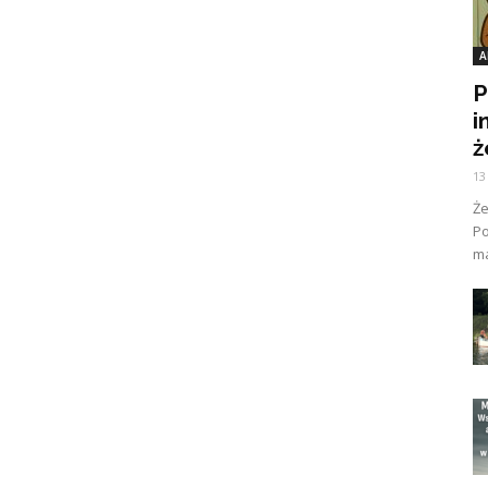
A
P
i
ż
13
Ż
Po
ma