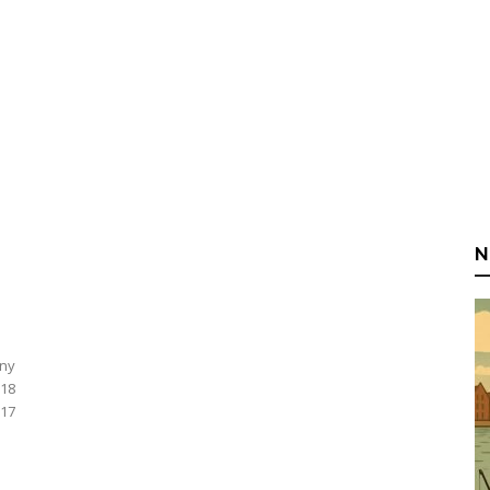
N
lny
 18
17