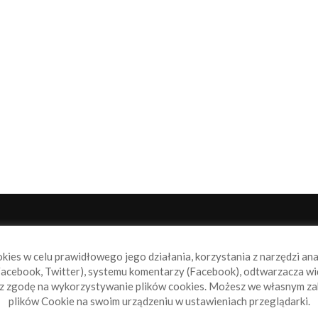
NAS
P
okies w celu prawidłowego jego działania, korzystania z narzędzi an
book.pl to miejsce dla wszystkich, którzy szukają aktualnych
acebook, Twitter), systemu komentarzy (Facebook), odtwarzacza wi
omości ze świata żeglarstwa, świata motorowodniactwa i
sz zgodę na wykorzystywanie plików cookies. Możesz we własnym za
ylko.
plików Cookie na swoim urządzeniu w ustawieniach przeglądarki.