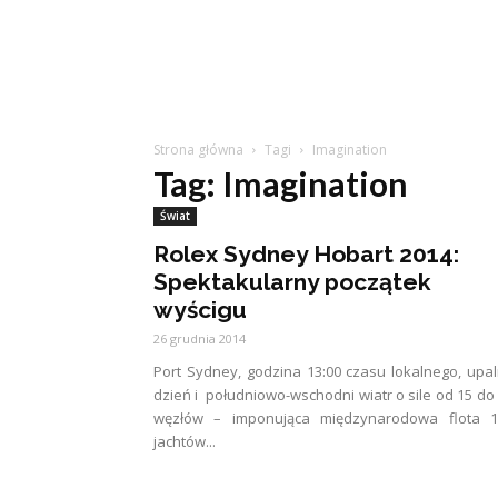
Strona główna
Tagi
Imagination
Tag: Imagination
Świat
Rolex Sydney Hobart 2014:
Spektakularny początek
wyścigu
26 grudnia 2014
Port Sydney, godzina 13:00 czasu lokalnego, upa
dzień i południowo-wschodni wiatr o sile od 15 do
węzłów – imponująca międzynarodowa flota 1
jachtów...