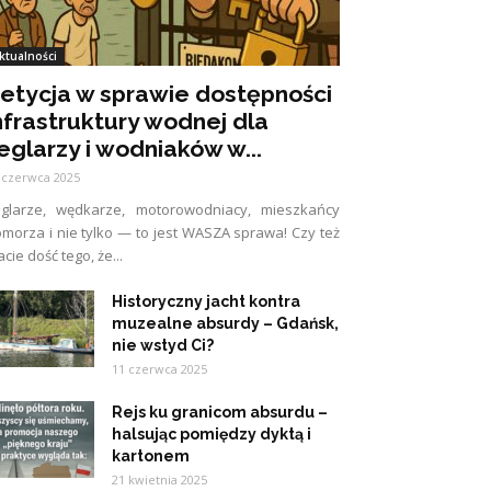
ktualności
etycja w sprawie dostępności
nfrastruktury wodnej dla
eglarzy i wodniaków w...
 czerwca 2025
eglarze, wędkarze, motorowodniacy, mieszkańcy
morza i nie tylko — to jest WASZA sprawa! Czy też
cie dość tego, że...
Historyczny jacht kontra
muzealne absurdy – Gdańsk,
nie wstyd Ci?
11 czerwca 2025
Rejs ku granicom absurdu –
halsując pomiędzy dyktą i
kartonem
21 kwietnia 2025