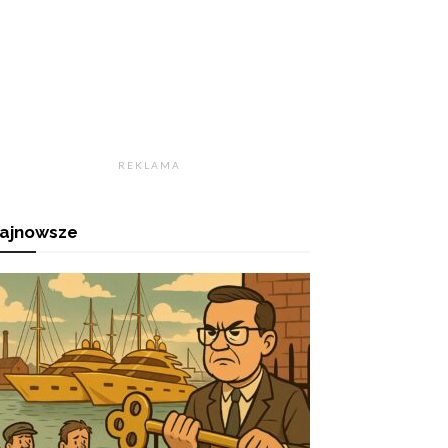
R E K L A M A
ajnowsze