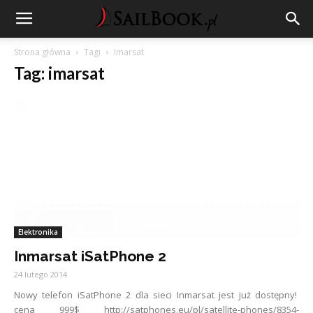
Strona główna
Tagi
Imarsat
Tag: imarsat
Elektronika
Inmarsat iSatPhone 2
24 lutego 2014
Nowy telefon iSatPhone 2 dla sieci Inmarsat jest już dostępny!
cena 999$ http://satphones.eu/pl/satellite-phones/8354-