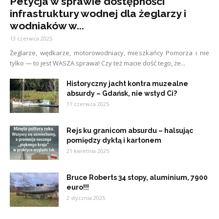
Petycja w sprawie dostępności
infrastruktury wodnej dla żeglarzy i
wodniaków w...
13 czerwca 2025
Żeglarze, wędkarze, motorowodniacy, mieszkańcy Pomorza i nie
tylko — to jest WASZA sprawa! Czy też macie dość tego, że...
Historyczny jacht kontra muzealne
absurdy – Gdańsk, nie wstyd Ci?
11 czerwca 2025
Rejs ku granicom absurdu – halsując
pomiędzy dyktą i kartonem
21 kwietnia 2025
Bruce Roberts 34 stopy, aluminium, 7900
euro!!!
2 stycznia 2025