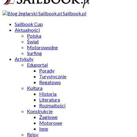
Sailbook.pl
Sailbook Cup
Aktualności
Polska
Świat
Motorowodne
Surfing
Artykuły
Eduportal
Porady
Turystycznie
Regatowo
Kultura
Historia
Literatura
Rozmaitości
Konstrukcje
Żaglowe
Motorowe
Inne
Rejsy