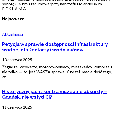
sobotę (16 bm.) zacumował przy nabrzeżu Holenderskim...
R E K L A M A
Najnowsze
Aktualności
Petycja w sprawie dostępności infrastruktury
wodnej dla żeglarzy i wodniaków w...
13 czerwca 2025
Żeglarze, wędkarze, motorowodniacy, mieszkańcy Pomorza i
nie tylko — to jest WASZA sprawa! Czy też macie dość tego,
że...
Historyczny jacht kontra muzealne absurdy –
Gdańsk, nie wstyd Ci?
11 czerwca 2025