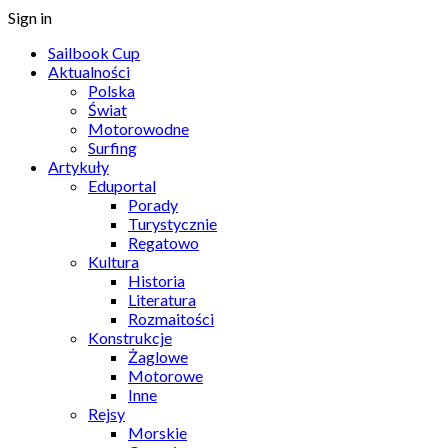
Sign in
Sailbook Cup
Aktualności
Polska
Świat
Motorowodne
Surfing
Artykuły
Eduportal
Porady
Turystycznie
Regatowo
Kultura
Historia
Literatura
Rozmaitości
Konstrukcje
Żaglowe
Motorowe
Inne
Rejsy
Morskie