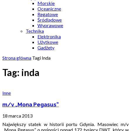
Morskie
Oceaniczne
Regatowe
Śródlądowe
Wyprawowe
Technika
Elektronika
Użytkowe
Gadżety
Strona główna
Tagi
Inda
Tag: inda
Inne
m/v „Mona Pegasus”
18 marca 2013
Największy statek w historii portu Gdynia. Masowiec m/v
„Mona Pegasus” o nośności ponad 172 tysięcy DWT, który w