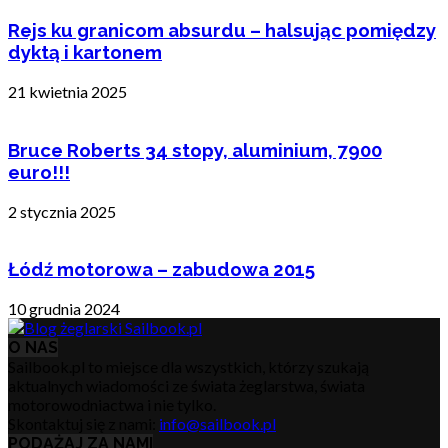
Rejs ku granicom absurdu – halsując pomiędzy
dyktą i kartonem
21 kwietnia 2025
Bruce Roberts 34 stopy, aluminium, 7900
euro!!!
2 stycznia 2025
Łódź motorowa – zabudowa 2015
10 grudnia 2024
O NAS
Sailbook.pl to miejsce dla wszystkich, którzy szukają
aktualnych wiadomości ze świata żeglarstwa, świata
motorowodniactwa i nie tylko.
Skontaktuj się z nami:
info@sailbook.pl
PODĄŻAJ ZA NAMI