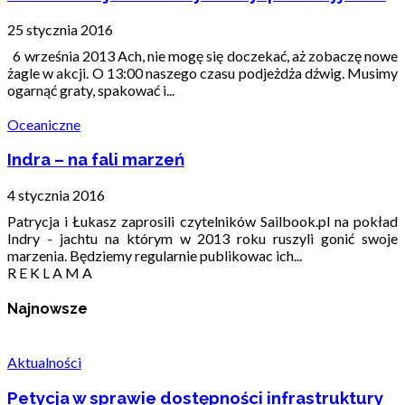
25 stycznia 2016
6 września 2013 Ach, nie mogę się doczekać, aż zobaczę nowe
żagle w akcji. O 13:00 naszego czasu podjeżdża dźwig. Musimy
ogarnąć graty, spakować i...
Oceaniczne
Indra – na fali marzeń
4 stycznia 2016
Patrycja i Łukasz zaprosili czytelników Sailbook.pl na pokład
Indry - jachtu na którym w 2013 roku ruszyli gonić swoje
marzenia. Będziemy regularnie publikowac ich...
R E K L A M A
Najnowsze
Aktualności
Petycja w sprawie dostępności infrastruktury