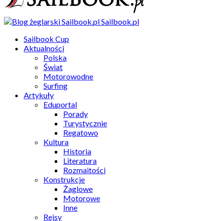
Sailbook.pl
Sailbook Cup
Aktualności
Polska
Świat
Motorowodne
Surfing
Artykuły
Eduportal
Porady
Turystycznie
Regatowo
Kultura
Historia
Literatura
Rozmaitości
Konstrukcje
Żaglowe
Motorowe
Inne
Rejsy