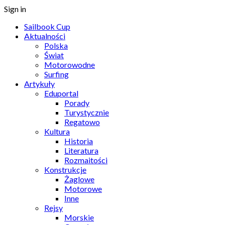
Sign in
Sailbook Cup
Aktualności
Polska
Świat
Motorowodne
Surfing
Artykuły
Eduportal
Porady
Turystycznie
Regatowo
Kultura
Historia
Literatura
Rozmaitości
Konstrukcje
Żaglowe
Motorowe
Inne
Rejsy
Morskie