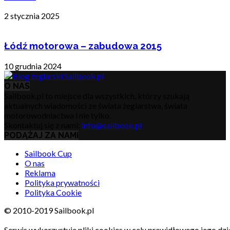
2 stycznia 2025
Łódź motorowa – zabudowa 2015
10 grudnia 2024
O NAS
Sailbook.pl to miejsce dla wszystkich, którzy szukają
aktualnych wiadomości ze świata żeglarstwa, świata
motorowodniactwa i nie tylko.
Skontaktuj się z nami:
info@sailbook.pl
PODĄŻAJ ZA NAMI
Sailbook Cup
O nas
Reklama
Polityka prywatności
Polityka Cookie
© 2010-2019 Sailbook.pl
Serwis wykorzystuje pliki cookies w celu prawidłowego jego dzia