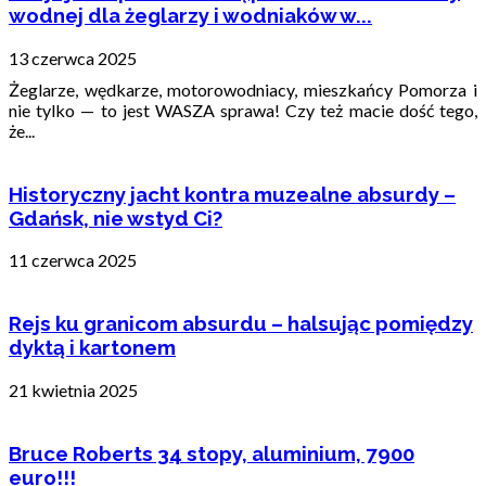
wodnej dla żeglarzy i wodniaków w...
13 czerwca 2025
Żeglarze, wędkarze, motorowodniacy, mieszkańcy Pomorza i
nie tylko — to jest WASZA sprawa! Czy też macie dość tego,
że...
Historyczny jacht kontra muzealne absurdy –
Gdańsk, nie wstyd Ci?
11 czerwca 2025
Rejs ku granicom absurdu – halsując pomiędzy
dyktą i kartonem
21 kwietnia 2025
Bruce Roberts 34 stopy, aluminium, 7900
euro!!!