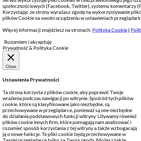
społecznościowych (Facebook, Twitter), systemu komentarzy (
Korzystając ze strony wyrażasz zgodę na wykorzystywanie pli
plików Cookie na swoim urządzeniu w ustawieniach przeglądarki
Więcej informacji znajdziesz na stronach:
Polityka Cookie
|
Poli
Rozumiem i akceptuję
Prywatność & Polityka Cookie
Close
Ustawienia Prywatności
Ta strona korzysta z plików cookie, aby poprawić Twoje
wrażenia podczas nawigacji po witrynie.
Spośród tych plików
cookie, które są klasyfikowane jako niezbędne, są
przechowywane w przeglądarce, ponieważ są one niezbędne
do działania podstawowych funkcji witryny.
Używamy również
plików cookie innych firm, które pomagają nam analizować i
rozumieć sposób korzystania z tej witryny a także wzbogacają
ją o nowe funkcje.
Te pliki cookie będą przechowywane w
Twojej przeglądarce tylko za Twoją zgodą.
Możesz także