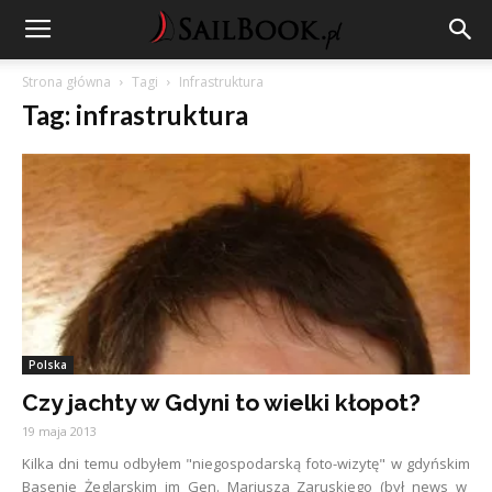
Strona główna
Tagi
Infrastruktura
Tag: infrastruktura
Polska
Czy jachty w Gdyni to wielki kłopot?
19 maja 2013
Kilka dni temu odbyłem "niegospodarską foto-wizytę" w gdyńskim
Basenie Żeglarskim im Gen. Mariusza Zaruskiego (był news w