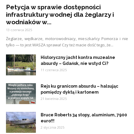
Petycja w sprawie dostępności
infrastruktury wodnej dla żeglarzy i
wodniaków w...
13 czerwca 2025
Żeglarze, wędkarze, motorowodniacy, mieszkańcy Pomorza i nie
tylko — to jest WASZA sprawa! Czy też macie dość tego, że...
Historyczny jacht kontra muzealne
absurdy – Gdańsk, nie wstyd Ci?
11 czerwca 2025
Rejs ku granicom absurdu – halsując
pomiędzy dyktą i kartonem
21 kwietnia 2025
Bruce Roberts 34 stopy, aluminium, 7900
euro!!!
2 stycznia 2025