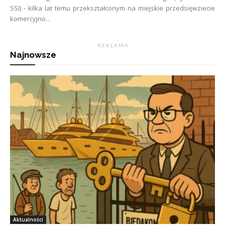
SSI) - kilka lat temu przekształconym na miejskie przedsięwziecie
komercyjno...
R E K L A M A
Najnowsze
Aktualności