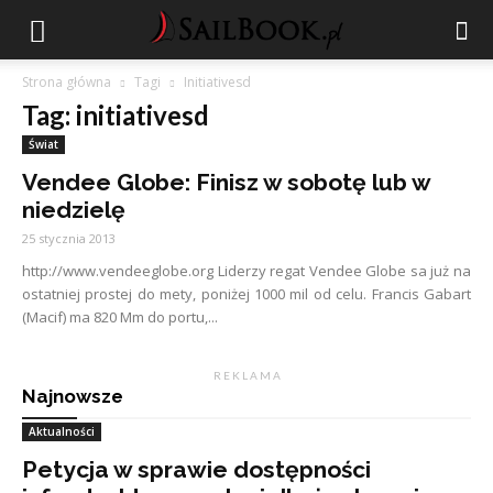
Strona główna
Tagi
Initiativesd
Tag: initiativesd
Świat
Vendee Globe: Finisz w sobotę lub w
niedzielę
25 stycznia 2013
http://www.vendeeglobe.org Liderzy regat Vendee Globe sa już na
ostatniej prostej do mety, poniżej 1000 mil od celu. Francis Gabart
(Macif) ma 820 Mm do portu,...
R E K L A M A
Najnowsze
Aktualności
Petycja w sprawie dostępności