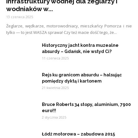
infrastruktury wodnej dla żeglarzy i
wodniaków w...
13 czerwca 2025
Żeglarze, wędkarze, motorowodniacy, mieszkańcy Pomorza i nie
tylko — to jest WASZA sprawa! Czy też macie dość tego, że...
Historyczny jacht kontra muzealne
absurdy – Gdańsk, nie wstyd Ci?
11 czerwca 2025
Rejs ku granicom absurdu – halsując
pomiędzy dyktą i kartonem
21 kwietnia 2025
Bruce Roberts 34 stopy, aluminium, 7900
euro!!!
2 stycznia 2025
Łódź motorowa – zabudowa 2015