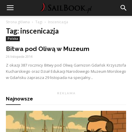
Strona główna
Tagi
Inscenicazja
Tag: inscenicazja
Polska
Bitwa pod Oliwą w Muzeum
26 listopada 2014
Z okazji 387 rocznicy Bitwy pod Oliwą Garnizon Gdańsk Krzysztofa
Kucharskiego oraz Dział Edukacji Narodowego Muzeum Morskiego
w Gdańsku zaprasza 29 listopada na specjalny...
R E K L A M A
Najnowsze