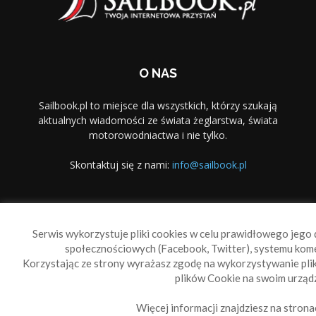
O NAS
Sailbook.pl to miejsce dla wszystkich, którzy szukają
aktualnych wiadomości ze świata żeglarstwa, świata
motorowodniactwa i nie tylko.
Skontaktuj się z nami:
info@sailbook.pl
PODĄŻAJ ZA NAMI
Serwis wykorzystuje pliki cookies w celu prawidłowego jego d
społecznościowych (Facebook, Twitter), systemu kom
Korzystając ze strony wyrażasz zgodę na wykorzystywanie pl
plików Cookie na swoim urządz
Więcej informacji znajdziesz na strona
Sailbook Cup
O nas
Reklama
Polityka prywatności