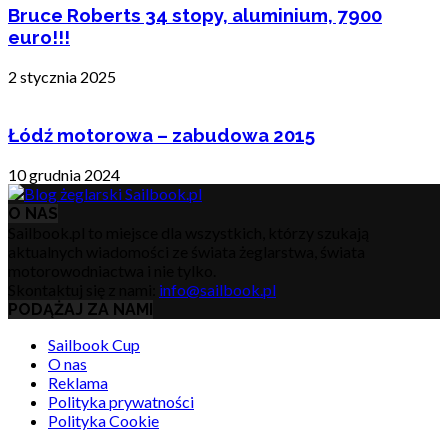
Bruce Roberts 34 stopy, aluminium, 7900
euro!!!
2 stycznia 2025
Łódź motorowa – zabudowa 2015
10 grudnia 2024
O NAS
Sailbook.pl to miejsce dla wszystkich, którzy szukają
aktualnych wiadomości ze świata żeglarstwa, świata
motorowodniactwa i nie tylko.
Skontaktuj się z nami:
info@sailbook.pl
PODĄŻAJ ZA NAMI
Sailbook Cup
O nas
Reklama
Polityka prywatności
Polityka Cookie