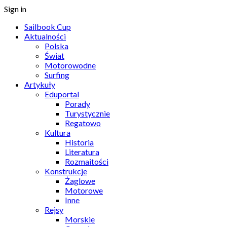
Sign in
Sailbook Cup
Aktualności
Polska
Świat
Motorowodne
Surfing
Artykuły
Eduportal
Porady
Turystycznie
Regatowo
Kultura
Historia
Literatura
Rozmaitości
Konstrukcje
Żaglowe
Motorowe
Inne
Rejsy
Morskie