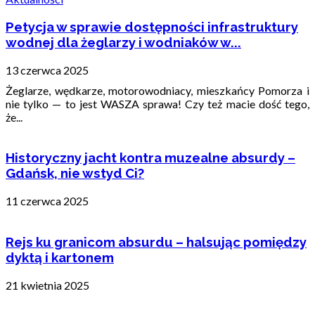
Petycja w sprawie dostępności infrastruktury
wodnej dla żeglarzy i wodniaków w...
13 czerwca 2025
Żeglarze, wędkarze, motorowodniacy, mieszkańcy Pomorza i
nie tylko — to jest WASZA sprawa! Czy też macie dość tego,
że...
Historyczny jacht kontra muzealne absurdy –
Gdańsk, nie wstyd Ci?
11 czerwca 2025
Rejs ku granicom absurdu – halsując pomiędzy
dyktą i kartonem
21 kwietnia 2025