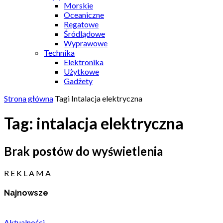
Morskie
Oceaniczne
Regatowe
Śródlądowe
Wyprawowe
Technika
Elektronika
Użytkowe
Gadżety
Strona główna
Tagi
Intalacja elektryczna
Tag: intalacja elektryczna
Brak postów do wyświetlenia
R E K L A M A
Najnowsze
Aktualności