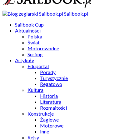
Sailbook.pl
Sailbook Cup
Aktualności
Polska
Świat
Motorowodne
Surfing
Artykuły
Eduportal
Porady
Turystycznie
Regatowo
Kultura
Historia
Literatura
Rozmaitości
Konstrukcje
Żaglowe
Motorowe
Inne
Rejsy