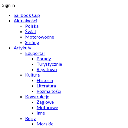
Sign in
Sailbook Cup
Aktualności
Polska
Świat
Motorowodne
Surfing
Artykuły
Eduportal
Porady
Turystycznie
Regatowo
Kultura
Historia
Literatura
Rozmaitości
Konstrukcje
Żaglowe
Motorowe
Inne
Rejsy
Morskie