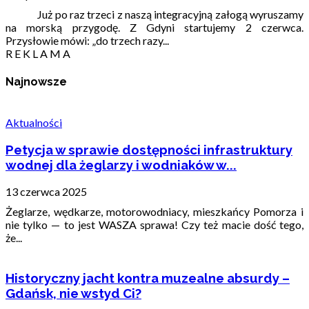
Już po raz trzeci z naszą integracyjną załogą wyruszamy
na morską przygodę. Z Gdyni startujemy 2 czerwca.
Przysłowie mówi: „do trzech razy...
R E K L A M A
Najnowsze
Aktualności
Petycja w sprawie dostępności infrastruktury
wodnej dla żeglarzy i wodniaków w...
13 czerwca 2025
Żeglarze, wędkarze, motorowodniacy, mieszkańcy Pomorza i
nie tylko — to jest WASZA sprawa! Czy też macie dość tego,
że...
Historyczny jacht kontra muzealne absurdy –
Gdańsk, nie wstyd Ci?