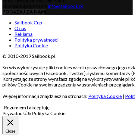
motorowodniactwa i nie tylko.
Skontaktuj się z nami:
info@sailbook.pl
PODĄŻAJ ZA NAMI
Sailbook Cup
O nas
Reklama
Polityka prywatności
Polityka Cookie
© 2010-2019 Sailbook.pl
Serwis wykorzystuje pliki cookies w celu prawidłowego jego dzia
społecznościowych (Facebook, Twitter), systemu komentarzy (
Korzystając ze strony wyrażasz zgodę na wykorzystywanie pli
plików Cookie na swoim urządzeniu w ustawieniach przeglądarki
Więcej informacji znajdziesz na stronach:
Polityka Cookie
|
Poli
Rozumiem i akceptuję
Prywatność & Polityka Cookie
Close