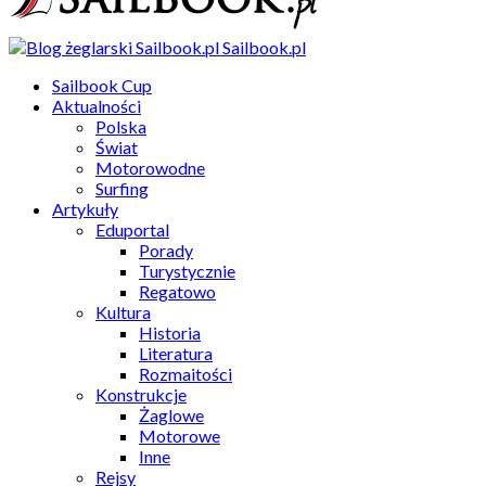
Sailbook.pl
Sailbook Cup
Aktualności
Polska
Świat
Motorowodne
Surfing
Artykuły
Eduportal
Porady
Turystycznie
Regatowo
Kultura
Historia
Literatura
Rozmaitości
Konstrukcje
Żaglowe
Motorowe
Inne
Rejsy