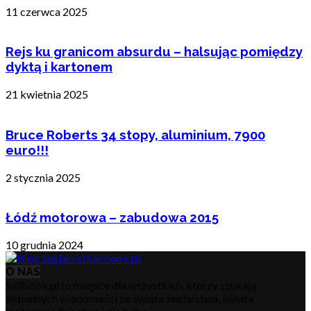
11 czerwca 2025
Rejs ku granicom absurdu – halsując pomiędzy
dyktą i kartonem
21 kwietnia 2025
Bruce Roberts 34 stopy, aluminium, 7900
euro!!!
2 stycznia 2025
Łódź motorowa – zabudowa 2015
10 grudnia 2024
O NAS
Sailbook.pl to miejsce dla wszystkich, którzy szukają
aktualnych wiadomości ze świata żeglarstwa, świata