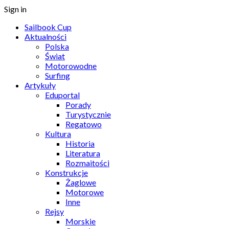
Sign in
Sailbook Cup
Aktualności
Polska
Świat
Motorowodne
Surfing
Artykuły
Eduportal
Porady
Turystycznie
Regatowo
Kultura
Historia
Literatura
Rozmaitości
Konstrukcje
Żaglowe
Motorowe
Inne
Rejsy
Morskie