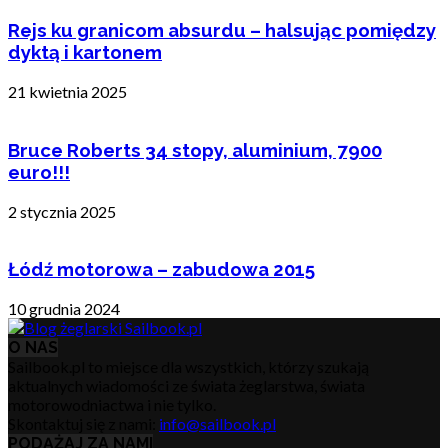
Rejs ku granicom absurdu – halsując pomiędzy
dyktą i kartonem
21 kwietnia 2025
Bruce Roberts 34 stopy, aluminium, 7900
euro!!!
2 stycznia 2025
Łódź motorowa – zabudowa 2015
10 grudnia 2024
O NAS
Sailbook.pl to miejsce dla wszystkich, którzy szukają
aktualnych wiadomości ze świata żeglarstwa, świata
motorowodniactwa i nie tylko.
Skontaktuj się z nami:
info@sailbook.pl
PODĄŻAJ ZA NAMI