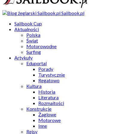
Sailbook.pl
Sailbook Cup
Aktualności
Polska
Świat
Motorowodne
Surfing
Artykuły
Eduportal
Porady
Turystycznie
Regatowo
Kultura
Historia
Literatura
Rozmaitości
Konstrukcje
Żaglowe
Motorowe
Inne
Rejsy