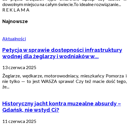
dowolnym miejscu na całym świecie.To idealne rozwiązanie...
R E K L A M A
Najnowsze
Aktualności
Petycja w sprawie dostępności infrastruktury
wodnej dla żeglarzy i wodniaków w...
13 czerwca 2025
Żeglarze, wędkarze, motorowodniacy, mieszkańcy Pomorza i
nie tylko — to jest WASZA sprawa! Czy też macie dość tego,
że...
Historyczny jacht kontra muzealne absurdy –
Gdańsk, nie wstyd Ci?
11 czerwca 2025