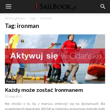
Strona główna
Tagi
Ironman
Tag: ironman
Polska
Każdy może zostać Ironmanem
25 maja 2013
Nie chodzi o to, by z marszu zmierzyć się na dystansach dla
prawdziwych twardzieli. MOSiR w Gdańsku proponuje metodę mały