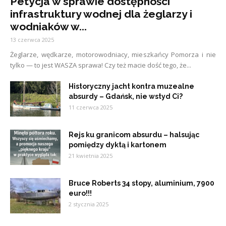
Petycja w sprawie dostępności
infrastruktury wodnej dla żeglarzy i
wodniaków w...
13 czerwca 2025
Żeglarze, wędkarze, motorowodniacy, mieszkańcy Pomorza i nie
tylko — to jest WASZA sprawa! Czy też macie dość tego, że...
Historyczny jacht kontra muzealne
absurdy – Gdańsk, nie wstyd Ci?
11 czerwca 2025
Rejs ku granicom absurdu – halsując
pomiędzy dyktą i kartonem
21 kwietnia 2025
Bruce Roberts 34 stopy, aluminium, 7900
euro!!!
2 stycznia 2025