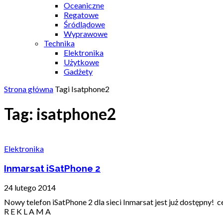
Oceaniczne
Regatowe
Śródlądowe
Wyprawowe
Technika
Elektronika
Użytkowe
Gadżety
Strona główna
Tagi
Isatphone2
Tag: isatphone2
Elektronika
Inmarsat iSatPhone 2
24 lutego 2014
Nowy telefon iSatPhone 2 dla sieci Inmarsat jest już dostępny!
R E K L A M A