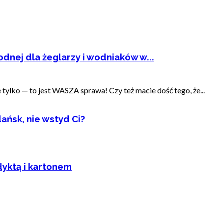
dnej dla żeglarzy i wodniaków w...
ylko — to jest WASZA sprawa! Czy też macie dość tego, że...
ańsk, nie wstyd Ci?
dyktą i kartonem