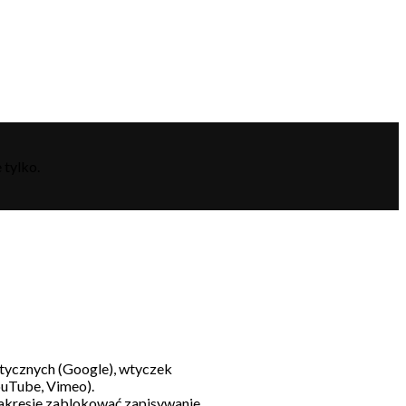
 tylko.
litycznych (Google), wtyczek
ouTube, Vimeo).
akresie zablokować zapisywanie