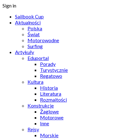
Sign in
Sailbook Cup
Aktualności
Polska
Świat
Motorowodne
Surfing
Artykuły
Eduportal
Porady
Turystycznie
Regatowo
Kultura
Historia
Literatura
Rozmaitości
Konstrukcje
Żaglowe
Motorowe
Inne
Rejsy
Morskie