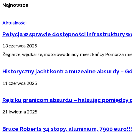
Najnowsze
Aktualności
Petycja w sprawie dostępności infrastruktury wo
13 czerwca 2025
Żeglarze, wędkarze, motorowodniacy, mieszkańcy Pomorza i nie t
Historyczny jacht kontra muzealne absurdy – Gd
11 czerwca 2025
Rejs ku granicom absurdu – halsując pomiędzy 
21 kwietnia 2025
Bruce Roberts 34 stopy, aluminium, 7900 euro!!!