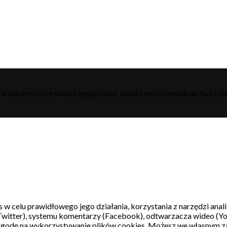
h wiadomości ze świata żeglarstwa, świata motorowodniactwa i nie
s w celu prawidłowego jego działania, korzystania z narzędzi ana
witter), systemu komentarzy (Facebook), odtwarzacza wideo (Y
 zgodę na wykorzystywanie plików cookies. Możesz we własnym z