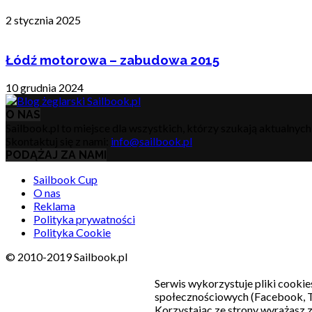
2 stycznia 2025
Łódź motorowa – zabudowa 2015
10 grudnia 2024
O NAS
Sailbook.pl to miejsce dla wszystkich, którzy szukają aktualnyc
Skontaktuj się z nami:
info@sailbook.pl
PODĄŻAJ ZA NAMI
Sailbook Cup
O nas
Reklama
Polityka prywatności
Polityka Cookie
© 2010-2019 Sailbook.pl
Serwis wykorzystuje pliki cookie
społecznościowych (Facebook, T
Korzystając ze strony wyrażasz