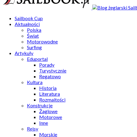
Sailbook Cup
Aktualności
Polska
Świat
Motorowodne
Surfing
Artykuły
Eduportal
Porady
Turystycznie
Regatowo
Kultura
Historia
Literatura
Rozmaitości
Konstrukcje
Żaglowe
Motorowe
Inne
Rejsy
Morskie