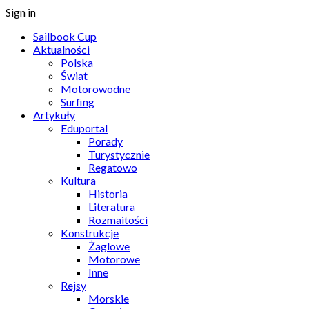
Sign in
Sailbook Cup
Aktualności
Polska
Świat
Motorowodne
Surfing
Artykuły
Eduportal
Porady
Turystycznie
Regatowo
Kultura
Historia
Literatura
Rozmaitości
Konstrukcje
Żaglowe
Motorowe
Inne
Rejsy
Morskie