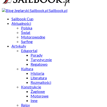
Sailbook.pl
Sailbook Cup
Aktualności
Polska
Świat
Motorowodne
Surfing
Artykuły
Eduportal
Porady
Turystycznie
Regatowo
Kultura
Historia
Literatura
Rozmaitości
Konstrukcje
Żaglowe
Motorowe
Inne
Rejsy