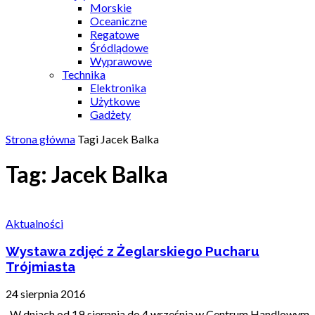
Morskie
Oceaniczne
Regatowe
Śródlądowe
Wyprawowe
Technika
Elektronika
Użytkowe
Gadżety
Strona główna
Tagi
Jacek Balka
Tag: Jacek Balka
Aktualności
Wystawa zdjęć z Żeglarskiego Pucharu
Trójmiasta
24 sierpnia 2016
W dniach od 19 sierpnia do 4 września w Centrum Handlowym