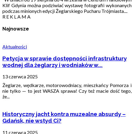
Klif Gdynia można podziwiać wystawę fotografii wykonanych
podczas minionych edycji Żeglarskiego Pucharu Trójmiasta....
R E K L A M A
Najnowsze
Aktualności
Petycja w sprawie dostępności infrastruktury
wodnej dla żeglarzy i wodniaków w...
13 czerwca 2025
Żeglarze, wędkarze, motorowodniacy, mieszkańcy Pomorza i
nie tylko — to jest WASZA sprawa! Czy też macie dość tego,
że...
Historyczny jacht kontra muzealne absurdy –
Gdańsk, nie wstyd Ci?
11 czerwca 2025