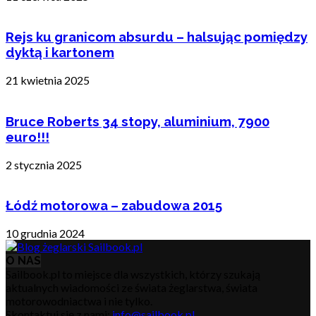
Rejs ku granicom absurdu – halsując pomiędzy
dyktą i kartonem
21 kwietnia 2025
Bruce Roberts 34 stopy, aluminium, 7900
euro!!!
2 stycznia 2025
Łódź motorowa – zabudowa 2015
10 grudnia 2024
O NAS
Sailbook.pl to miejsce dla wszystkich, którzy szukają
aktualnych wiadomości ze świata żeglarstwa, świata
motorowodniactwa i nie tylko.
Skontaktuj się z nami:
info@sailbook.pl