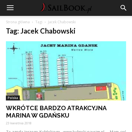
Strona główna
Tagi
Jacek Chabowski
Tag: Jacek Chabowski
Polska
WKRÓTCE BARDZO ATRAKCYJNA
MARINA W GDAŃSKU
23 kwietnia 2018
Za zgodą Jerzego Kulińskiego www.kulinski.navsim.pl Mam coś