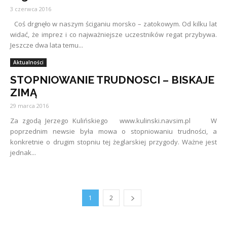
3 czerwca 2016
Coś drgnęło w naszym ściganiu morsko – zatokowym. Od kilku lat
widać, że imprez i co najważniejsze uczestników regat przybywa.
Jeszcze dwa lata temu...
Aktualności
STOPNIOWANIE TRUDNOSCI – BISKAJE
ZIMĄ
29 marca 2016
Za zgodą Jerzego Kulińskiego www.kulinski.navsim.pl W
poprzednim newsie była mowa o stopniowaniu trudności, a
konkretnie o drugim stopniu tej żeglarskiej przygody. Ważne jest
jednak...
1
2