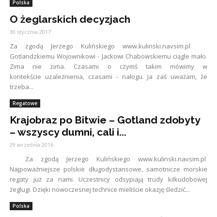
Polska
O żeglarskich decyzjach
30 stycznia 2017
Za zgodą Jerzego Kulińskiego www.kulinski.navsim.pl
Gotlandzkiemu Wojownikowi - Jackowi Chabowskiemu ciągle mało.
Zima nie zima. Czasami o czymś takim mówimy w
kontekście uzależnienia, czasami - nałogu. Ja zaś uważam, że
trzeba...
Regatowe
Krajobraz po Bitwie – Gotland zdobyty
– wszyscy dumni, cali i...
29 września 2016
Za zgodą Jerzego Kulińskiego www.kulinski.navsim.pl
Najpoważniejsze polskie długodystansowe, samotnicze morskie
regaty już za nami. Uczestnicy odsypiają trudy kilkudobowej
żeglugi. Dzięki nowoczesnej technice mieliście okazję śledzić...
Polska