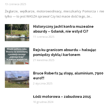
13 czerwca 2025
Żeglarze, wędkarze, motorowodniacy, mieszkańcy Pomorza i nie
tylko — to jest WASZA sprawa! Czy też macie dość tego, że...
Historyczny jacht kontra muzealne
absurdy – Gdańsk, nie wstyd Ci?
11 czerwca 2025
Rejs ku granicom absurdu – halsując
pomiędzy dyktą i kartonem
21 kwietnia 2025
Bruce Roberts 34 stopy, aluminium, 7900
euro!!!
2 stycznia 2025
Łódź motorowa – zabudowa 2015
10 grudnia 2024