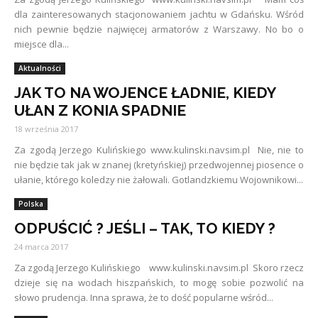
dla zainteresowanych stacjonowaniem jachtu w Gdańsku. Wśród
nich pewnie będzie najwięcej armatorów z Warszawy. No bo o
miejsce dla...
Aktualności
JAK TO NA WOJENCE ŁADNIE, KIEDY
UŁAN Z KONIA SPADNIE
18 września 2017
Za zgodą Jerzego Kulińskiego www.kulinski.navsim.pl Nie, nie to
nie będzie tak jak w znanej (kretyńskiej) przedwojennej piosence o
ułanie, którego koledzy nie żałowali. Gotlandzkiemu Wojownikowi...
Polska
ODPUŚCIĆ ? JEŚLI – TAK, TO KIEDY ?
24 marca 2017
Za zgodą Jerzego Kulińskiego www.kulinski.navsim.pl Skoro rzecz
dzieje się na wodach hiszpańskich, to mogę sobie pozwolić na
słowo prudencja. Inna sprawa, że to dość popularne wśród...