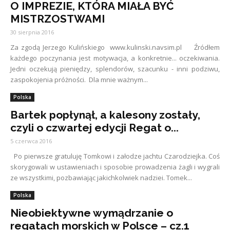
O IMPREZIE, KTÓRA MIAŁA BYĆ
MISTRZOSTWAMI
30 sierpnia 2016
Za zgodą Jerzego Kulińskiego www.kulinski.navsim.pl Źródłem
każdego poczynania jest motywacja, a konkretnie... oczekiwania.
Jedni oczekują pieniędzy, splendorów, szacunku - inni podziwu,
zaspokojenia próżności. Dla mnie ważnym...
Polska
Bartek popłynął, a kalesony zostały,
czyli o czwartej edycji Regat o...
5 czerwca 2016
Po pierwsze gratuluję Tomkowi i załodze jachtu Czarodziejka. Coś
skorygowali w ustawieniach i sposobie prowadzenia żagli i wygrali
ze wszystkimi, pozbawiając jakichkolwiek nadziei. Tomek...
Polska
Nieobiektywne wymądrzanie o
regatach morskich w Polsce – cz.1