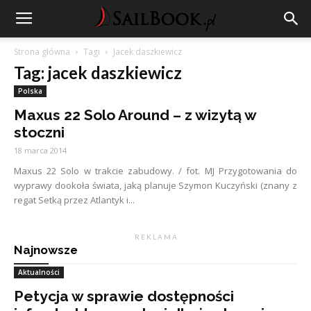
Strona główna
Tagi
Jacek daszkiewicz
Tag: jacek daszkiewicz
Polska
Maxus 22 Solo Around – z wizytą w
stoczni
18 marca 2014
Maxus 22 Solo w trakcie zabudowy. / fot. MJ Przygotowania do
wyprawy dookoła świata, jaką planuje Szymon Kuczyński (znany z
regat Setką przez Atlantyk i...
R E K L A M A
Najnowsze
Aktualności
Petycja w sprawie dostępności