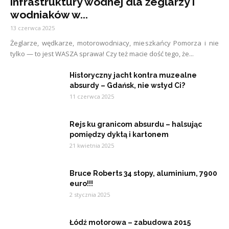
infrastruktury wodnej dla żeglarzy i
wodniaków w...
13 czerwca 2025
Żeglarze, wędkarze, motorowodniacy, mieszkańcy Pomorza i nie
tylko — to jest WASZA sprawa! Czy też macie dość tego, że...
Historyczny jacht kontra muzealne
absurdy – Gdańsk, nie wstyd Ci?
11 czerwca 2025
Rejs ku granicom absurdu – halsując
pomiędzy dyktą i kartonem
21 kwietnia 2025
Bruce Roberts 34 stopy, aluminium, 7900
euro!!!
2 stycznia 2025
Łódź motorowa – zabudowa 2015