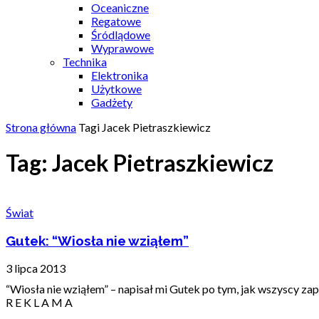
Oceaniczne
Regatowe
Śródlądowe
Wyprawowe
Technika
Elektronika
Użytkowe
Gadżety
Strona główna
Tagi
Jacek Pietraszkiewicz
Tag: Jacek Pietraszkiewicz
Świat
Gutek: “Wiosła nie wziąłem”
3 lipca 2013
“Wiosła nie wziąłem” – napisał mi Gutek po tym, jak wszyscy za
R E K L A M A