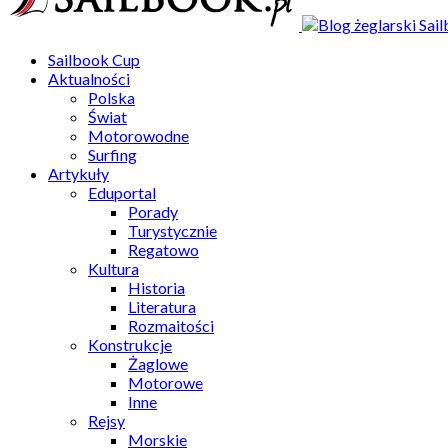
Sailbook Cup
Aktualności
Polska
Świat
Motorowodne
Surfing
Artykuły
Eduportal
Porady
Turystycznie
Regatowo
Kultura
Historia
Literatura
Rozmaitości
Konstrukcje
Żaglowe
Motorowe
Inne
Rejsy
Morskie