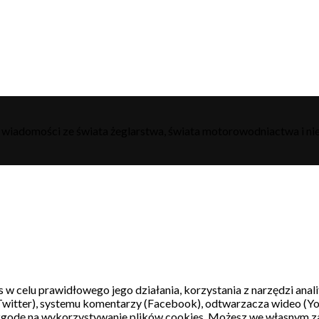
h wiadomości ze świata żeglarstwa, świata motorowodniactwa i nie
s w celu prawidłowego jego działania, korzystania z narzędzi ana
witter), systemu komentarzy (Facebook), odtwarzacza wideo (Y
 zgodę na wykorzystywanie plików cookies. Możesz we własnym z