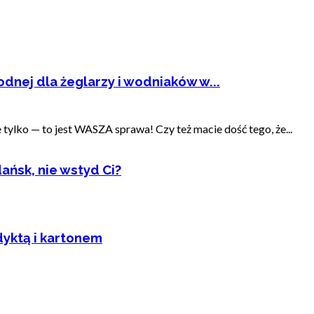
dnej dla żeglarzy i wodniaków w...
ylko — to jest WASZA sprawa! Czy też macie dość tego, że...
ańsk, nie wstyd Ci?
dyktą i kartonem