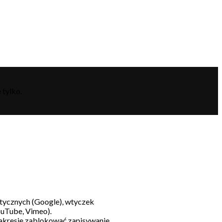
 tylko.
litycznych (Google), wtyczek
ouTube, Vimeo).
akresie zablokować zapisywanie