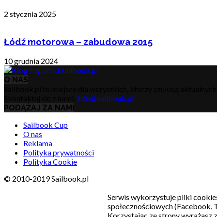
2 stycznia 2025
Łódź motorowa – zabudowa 2015
10 grudnia 2024
O NAS
Sailbook.pl to miejsce dla wszystkich, którzy szukają aktualnyc
Skontaktuj się z nami:
info@sailbook.pl
PODĄŻAJ ZA NAMI
Sailbook Cup
O nas
Reklama
Polityka prywatności
Polityka Cookie
© 2010-2019 Sailbook.pl
Serwis wykorzystuje pliki cookie
społecznościowych (Facebook, T
Korzystając ze strony wyrażasz