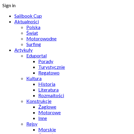
Sign in
Sailbook Cup
Aktualności
Polska
Świat
Motorowodne
Surfing
Artykuły
Eduportal
Porady
Turystycznie
Regatowo
Kultura
Historia
Literatura
Rozmaitości
Konstrukcje
Żaglowe
Motorowe
Inne
Rejsy
Morskie