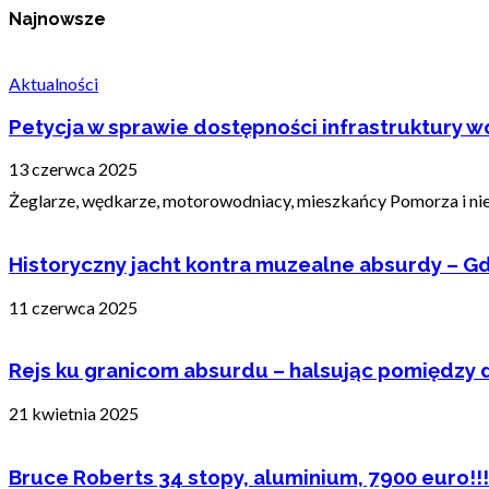
Najnowsze
Aktualności
Petycja w sprawie dostępności infrastruktury wo
13 czerwca 2025
Żeglarze, wędkarze, motorowodniacy, mieszkańcy Pomorza i nie t
Historyczny jacht kontra muzealne absurdy – Gd
11 czerwca 2025
Rejs ku granicom absurdu – halsując pomiędzy 
21 kwietnia 2025
Bruce Roberts 34 stopy, aluminium, 7900 euro!!!