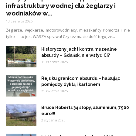
infrastruktury wodnej dla żeglarzy i
wodniaków w...
13 czerwca 2025
Żeglarze, wędkarze, motorowodniacy, mieszkańcy Pomorza i nie
tylko — to jest WASZA sprawa! Czy też macie dość tego, że...
Historyczny jacht kontra muzealne
absurdy – Gdańsk, nie wstyd Ci?
11 czerwca 2025
Rejs ku granicom absurdu – halsując
pomiędzy dyktą i kartonem
21 kwietnia 2025
Bruce Roberts 34 stopy, aluminium, 7900
euro!!!
2 stycznia 2025