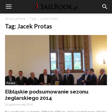
Strona główna
Tagi
Jacek Protas
Tag: Jacek Protas
Polska
Elbląskie podsumowanie sezonu
żeglarskiego 2014
20 października 2014
Na spotkaniu w hotelu "Młyn"w Elblągu gości powitał Jerzy Wcisła,