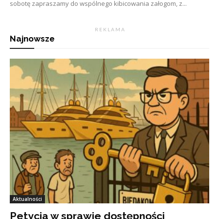
sobotę zapraszamy do wspólnego kibicowania załogom, z...
R E K L A M A
Najnowsze
Aktualności
Petycja w sprawie dostępności