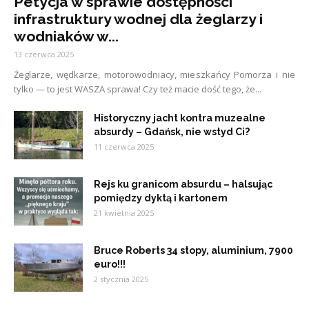
Petycja w sprawie dostępności
infrastruktury wodnej dla żeglarzy i
wodniaków w...
13 czerwca 2025
Żeglarze, wędkarze, motorowodniacy, mieszkańcy Pomorza i nie
tylko — to jest WASZA sprawa! Czy też macie dość tego, że...
Historyczny jacht kontra muzealne
absurdy – Gdańsk, nie wstyd Ci?
11 czerwca 2025
Rejs ku granicom absurdu – halsując
pomiędzy dyktą i kartonem
21 kwietnia 2025
Bruce Roberts 34 stopy, aluminium, 7900
euro!!!
2 stycznia 2025