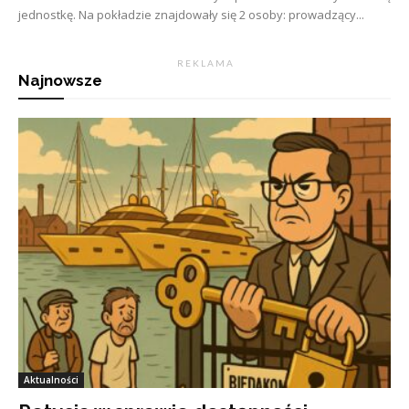
jednostkę. Na pokładzie znajdowały się 2 osoby: prowadzący...
R E K L A M A
Najnowsze
Aktualności