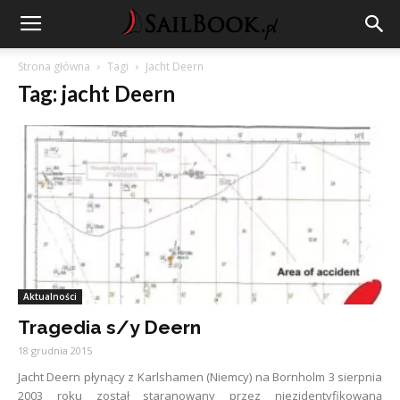
Strona główna
Tagi
Jacht Deern
Tag: jacht Deern
Aktualności
Tragedia s/y Deern
18 grudnia 2015
Jacht Deern płynący z Karlshamen (Niemcy) na Bornholm 3 sierpnia
2003 roku został staranowany przez niezidentyfikowaną