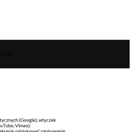
 tylko.
litycznych (Google), wtyczek
ouTube, Vimeo).
akresie zablokować zapisywanie