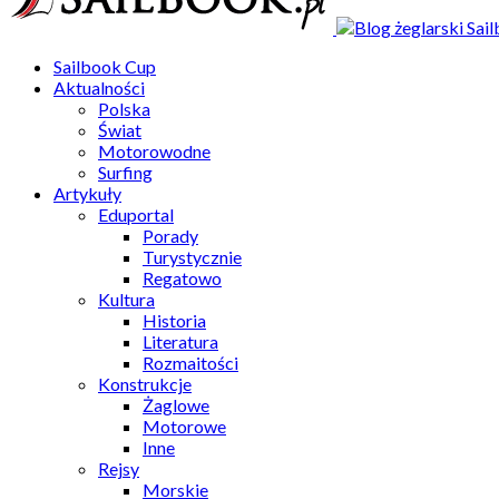
Sailbook Cup
Aktualności
Polska
Świat
Motorowodne
Surfing
Artykuły
Eduportal
Porady
Turystycznie
Regatowo
Kultura
Historia
Literatura
Rozmaitości
Konstrukcje
Żaglowe
Motorowe
Inne
Rejsy
Morskie