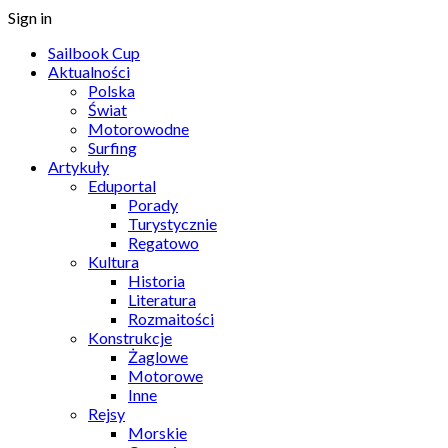
Sign in
Sailbook Cup
Aktualności
Polska
Świat
Motorowodne
Surfing
Artykuły
Eduportal
Porady
Turystycznie
Regatowo
Kultura
Historia
Literatura
Rozmaitości
Konstrukcje
Żaglowe
Motorowe
Inne
Rejsy
Morskie