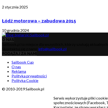
2 stycznia 2025
Łódź motorowa – zabudowa 2015
10 grudnia 2024
O NAS
Sailbook.pl to miejsce dla wszystkich, którzy szukają aktualnyc
Skontaktuj się z nami:
info@sailbook.pl
PODĄŻAJ ZA NAMI
Sailbook Cup
O nas
Reklama
Polityka prywatności
Polityka Cookie
© 2010-2019 Sailbook.pl
Serwis wykorzystuje pliki cookie
społecznościowych (Facebook, T
Korzystając ze strony wyrażasz