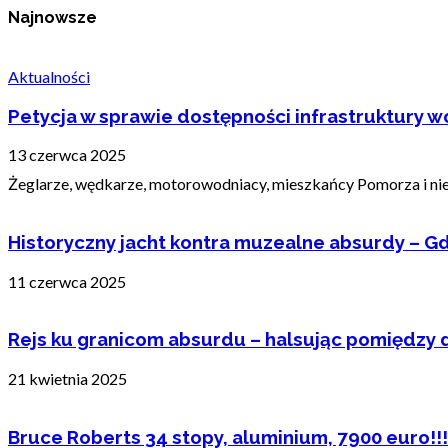
Najnowsze
Aktualności
Petycja w sprawie dostępności infrastruktury wo
13 czerwca 2025
Żeglarze, wędkarze, motorowodniacy, mieszkańcy Pomorza i nie t
Historyczny jacht kontra muzealne absurdy – Gd
11 czerwca 2025
Rejs ku granicom absurdu – halsując pomiędzy 
21 kwietnia 2025
Bruce Roberts 34 stopy, aluminium, 7900 euro!!!