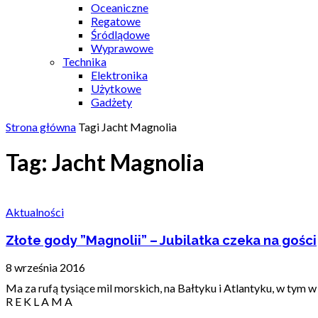
Oceaniczne
Regatowe
Śródlądowe
Wyprawowe
Technika
Elektronika
Użytkowe
Gadżety
Strona główna
Tagi
Jacht Magnolia
Tag: Jacht Magnolia
Aktualności
Złote gody ”Magnolii” – Jubilatka czeka na gości
8 września 2016
Ma za rufą tysiące mil morskich, na Bałtyku i Atlantyku, w tym 
R E K L A M A