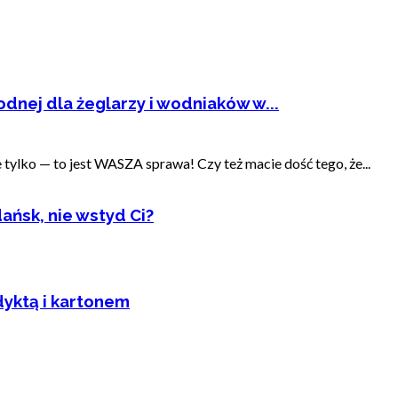
dnej dla żeglarzy i wodniaków w...
ylko — to jest WASZA sprawa! Czy też macie dość tego, że...
ańsk, nie wstyd Ci?
dyktą i kartonem