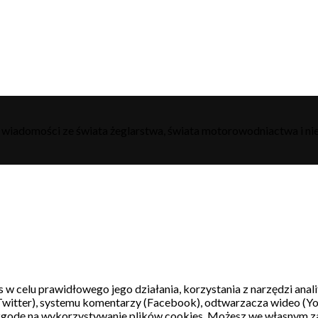
h wiadomości ze świata żeglarstwa, świata motorowodniactwa i nie
s w celu prawidłowego jego działania, korzystania z narzędzi ana
witter), systemu komentarzy (Facebook), odtwarzacza wideo (Y
 zgodę na wykorzystywanie plików cookies. Możesz we własnym z