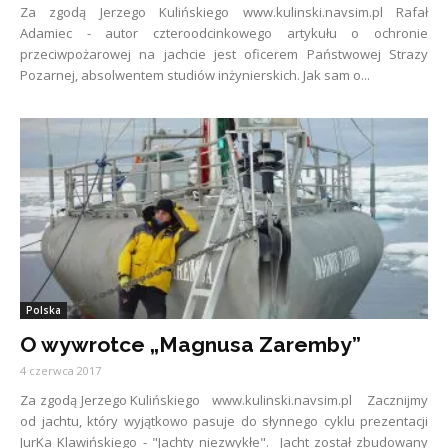
Za zgodą Jerzego Kulińskiego www.kulinski.navsim.pl Rafał
Adamiec - autor czteroodcinkowego artykułu o ochronie
przeciwpożarowej na jachcie jest oficerem Państwowej Strazy
Pozarnej, absolwentem studiów inżynierskich. Jak sam o...
Polska
O wywrotce „Magnusa Zaremby”
4 czerwca 2017
Za zgodą Jerzego Kulińskiego www.kulinski.navsim.pl Zacznijmy
od jachtu, który wyjątkowo pasuje do słynnego cyklu prezentacji
JurKa Klawińskiego - "Jachty niezwykłe". Jacht został zbudowany