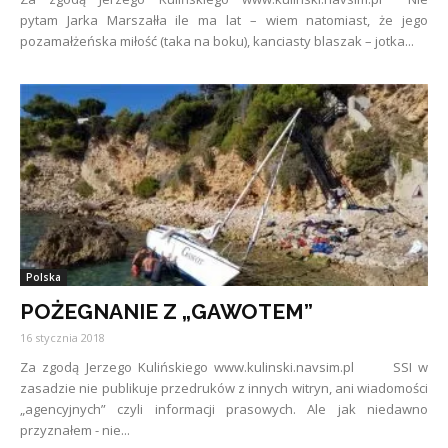
pytam Jarka Marszałła ile ma lat – wiem natomiast, że jego
pozamałżeńska miłość (taka na boku), kanciasty blaszak – jotka...
Polska
POŻEGNANIE Z „GAWOTEM”
16 stycznia 2018
Za zgodą Jerzego Kulińskiego www.kulinski.navsim.pl SSI w
zasadzie nie publikuje przedruków z innych witryn, ani wiadomości
„agencyjnych” czyli informacji prasowych. Ale jak niedawno
przyznałem - nie...