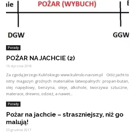
Porady
POŻAR NA JACHCIE (2)
16 stycznia 2018
Za zgodą Jerzego Kulińskiego www.kulinski.navsim.pl Otóż jacht to
istny magazyn groźnych materiałów łatwopalnych: propan-butan,
olej napędowy, benzyna, oleje, alkohole, tworzywa sztuczne,
materace, drewno, odzież, a nawet...
Porady
Pożar na jachcie – straszniejszy, niż go
malują!
25 grudnia 2017