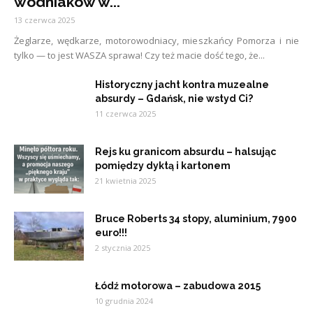
wodniaków w...
13 czerwca 2025
Żeglarze, wędkarze, motorowodniacy, mieszkańcy Pomorza i nie
tylko — to jest WASZA sprawa! Czy też macie dość tego, że...
Historyczny jacht kontra muzealne
absurdy – Gdańsk, nie wstyd Ci?
11 czerwca 2025
Rejs ku granicom absurdu – halsując
pomiędzy dyktą i kartonem
21 kwietnia 2025
Bruce Roberts 34 stopy, aluminium, 7900
euro!!!
2 stycznia 2025
Łódź motorowa – zabudowa 2015
10 grudnia 2024