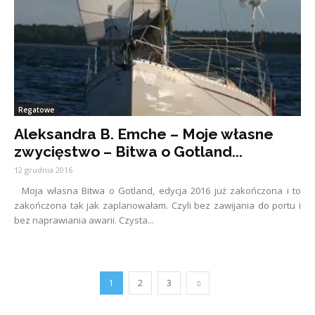
Regatowe
Aleksandra B. Emche – Moje własne
zwycięstwo – Bitwa o Gotland...
12 grudnia 2016
Moja własna Bitwa o Gotland, edycja 2016 już zakończona i to
zakończona tak jak zaplanowałam. Czyli bez zawijania do portu i
bez naprawiania awarii. Czysta...
1
2
3