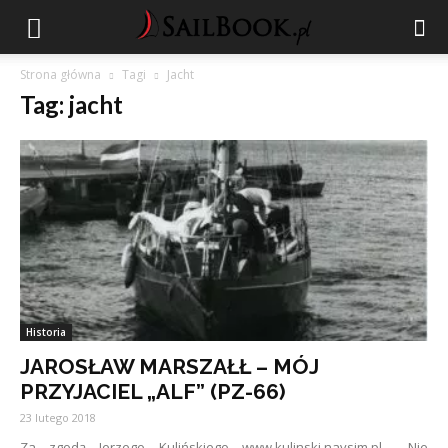
Strona główna
Tagi
Jacht
Tag: jacht
Historia
JAROSŁAW MARSZAŁŁ – MÓJ
PRZYJACIEL „ALF” (PZ-66)
23 lutego 2018
Za zgodą Jerzego Kulińskiego www.kulinski.navsim.pl Nie