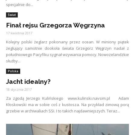
specjalnie do...
Świat
Finał rejsu Grzegorza Węgrzyna
17 kwietnia 2017
Kolejny polski żeglarz pokonany przez ocean. W miniony piątek
żeglujący samotnie dookoła świata Grzegorz Węgrzyn nadał z
południowego Pacyfiku sygnał wzywania pomocy. Nowozelandzkie
służby...
Polska
Jacht idealny?
18 stycznia 2017
Za zgodą Jerzego Kulińskiego www.kulinski.navsim.pl Adam
Kłoskowski ma w sobie coś z kustosza. Na przykład zimową porą
grzebie w archiwaliach SSI. I to takich najdawniejszych. Teraz...