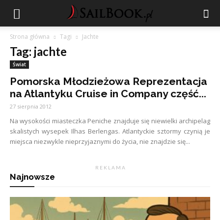
Strona główna
Tagi
Jachte
Tag: jachte
Świat
Pomorska Młodzieżowa Reprezentacja
na Atlantyku Cruise in Company część...
27 sierpnia 2012
Na wysokości miasteczka Peniche znajduje się niewielki archipelag
skalistych wysepek Ilhas Berlengas. Atlantyckie sztormy czynią je
miejsca niezwykle nieprzyjaznymi do życia, nie znajdzie się...
R E K L A M A
Najnowsze