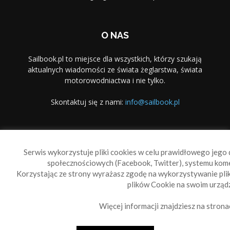
O NAS
Sailbook.pl to miejsce dla wszystkich, którzy szukają
aktualnych wiadomości ze świata żeglarstwa, świata
motorowodniactwa i nie tylko.
Skontaktuj się z nami:
info@sailbook.pl
PODĄŻAJ ZA NAMI
Serwis wykorzystuje pliki cookies w celu prawidłowego jego d
społecznościowych (Facebook, Twitter), systemu kom
Korzystając ze strony wyrażasz zgodę na wykorzystywanie pl
plików Cookie na swoim urządz
Więcej informacji znajdziesz na strona
Sailbook Cup
O nas
Reklama
Polityka prywatności
Polityka Cookie