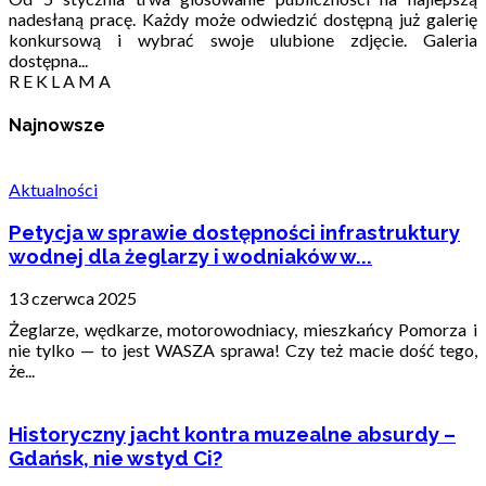
nadesłaną pracę. Każdy może odwiedzić dostępną już galerię
konkursową i wybrać swoje ulubione zdjęcie. Galeria
dostępna...
R E K L A M A
Najnowsze
Aktualności
Petycja w sprawie dostępności infrastruktury
wodnej dla żeglarzy i wodniaków w...
13 czerwca 2025
Żeglarze, wędkarze, motorowodniacy, mieszkańcy Pomorza i
nie tylko — to jest WASZA sprawa! Czy też macie dość tego,
że...
Historyczny jacht kontra muzealne absurdy –
Gdańsk, nie wstyd Ci?