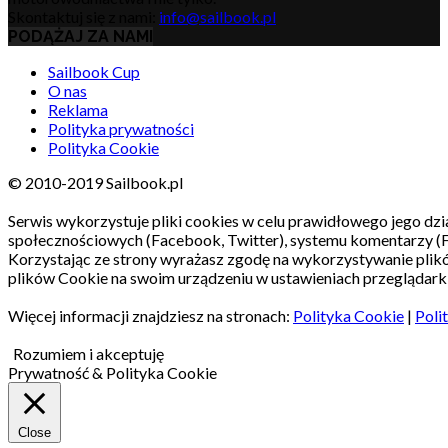
Skontaktuj się z nami:
info@sailbook.pl
PODĄŻAJ ZA NAMI
Sailbook Cup
O nas
Reklama
Polityka prywatności
Polityka Cookie
© 2010-2019 Sailbook.pl
Serwis wykorzystuje pliki cookies w celu prawidłowego jego dzia
społecznościowych (Facebook, Twitter), systemu komentarzy (
Korzystając ze strony wyrażasz zgodę na wykorzystywanie pli
plików Cookie na swoim urządzeniu w ustawieniach przeglądarki
Więcej informacji znajdziesz na stronach:
Polityka Cookie
|
Poli
Rozumiem i akceptuję
Prywatność & Polityka Cookie
Close