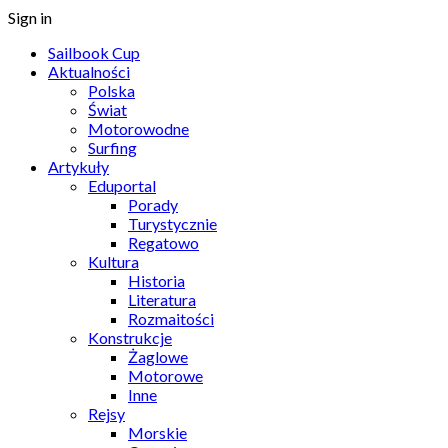
Sign in
Sailbook Cup
Aktualności
Polska
Świat
Motorowodne
Surfing
Artykuły
Eduportal
Porady
Turystycznie
Regatowo
Kultura
Historia
Literatura
Rozmaitości
Konstrukcje
Żaglowe
Motorowe
Inne
Rejsy
Morskie