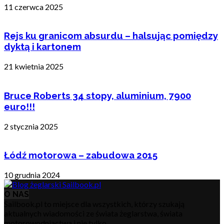
11 czerwca 2025
Rejs ku granicom absurdu – halsując pomiędzy
dyktą i kartonem
21 kwietnia 2025
Bruce Roberts 34 stopy, aluminium, 7900
euro!!!
2 stycznia 2025
Łódź motorowa – zabudowa 2015
10 grudnia 2024
O NAS
Sailbook.pl to miejsce dla wszystkich, którzy szukają
aktualnych wiadomości ze świata żeglarstwa, świata
motorowodniactwa i nie tylko.