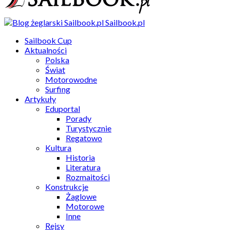
Sailbook.pl
Sailbook Cup
Aktualności
Polska
Świat
Motorowodne
Surfing
Artykuły
Eduportal
Porady
Turystycznie
Regatowo
Kultura
Historia
Literatura
Rozmaitości
Konstrukcje
Żaglowe
Motorowe
Inne
Rejsy