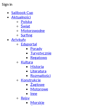
Sign in
Sailbook Cup
Aktualności
Polska
Świat
Motorowodne
Surfing
Artykuły
Eduportal
Porady
Turystycznie
Regatowo
Kultura
Historia
Literatura
Rozmaitości
Konstrukcje
Żaglowe
Motorowe
Inne
Rejsy
Morskie