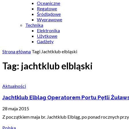
Oceaniczne
Regatowe
Śródlądowe
Wyprawowe
Technika
Elektronika
Użytkowe
Gadżety
Strona główna
Tagi
Jachtklub elbląski
Tag: jachtklub elbląski
Aktualności
Jachtklub Elblag Operatorem Portu Pętli Żuławs
28 maja 2015
Z początkiem maja br. Jachtklub Elbląg, po ponad rocznych przyg
Polska