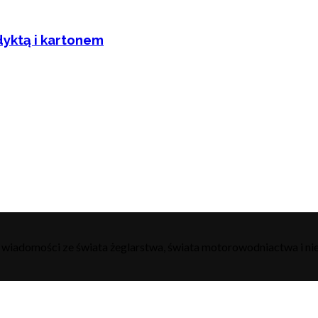
dyktą i kartonem
h wiadomości ze świata żeglarstwa, świata motorowodniactwa i nie