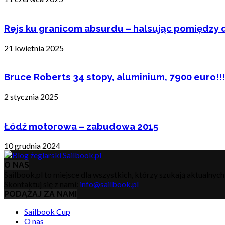
Rejs ku granicom absurdu – halsując pomiędzy 
21 kwietnia 2025
Bruce Roberts 34 stopy, aluminium, 7900 euro!!!
2 stycznia 2025
Łódź motorowa – zabudowa 2015
10 grudnia 2024
O NAS
Sailbook.pl to miejsce dla wszystkich, którzy szukają aktualnyc
Skontaktuj się z nami:
info@sailbook.pl
PODĄŻAJ ZA NAMI
Sailbook Cup
O nas