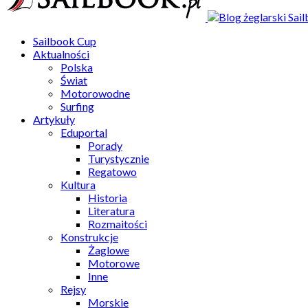
Sailbook Cup
Aktualności
Polska
Świat
Motorowodne
Surfing
Artykuły
Eduportal
Porady
Turystycznie
Regatowo
Kultura
Historia
Literatura
Rozmaitości
Konstrukcje
Żaglowe
Motorowe
Inne
Rejsy
Morskie