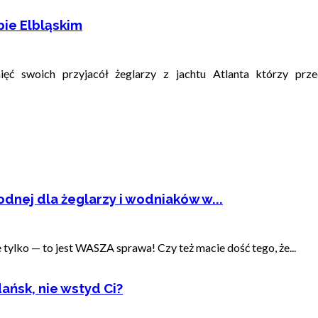
ie Elbląskim
mięć swoich przyjacół żeglarzy z jachtu Atlanta którzy p
dnej dla żeglarzy i wodniaków w...
ylko — to jest WASZA sprawa! Czy też macie dość tego, że...
ańsk, nie wstyd Ci?