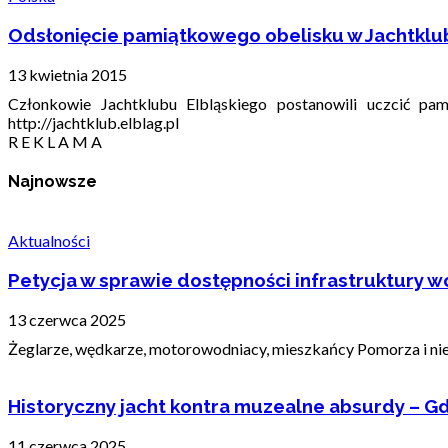
Odsłonięcie pamiątkowego obelisku w Jachtklub
13 kwietnia 2015
Członkowie Jachtklubu Elbląskiego postanowili uczcić pa
http://jachtklub.elblag.pl
R E K L A M A
Najnowsze
Aktualności
Petycja w sprawie dostępności infrastruktury wo
13 czerwca 2025
Żeglarze, wędkarze, motorowodniacy, mieszkańcy Pomorza i nie t
Historyczny jacht kontra muzealne absurdy – Gd
11 czerwca 2025