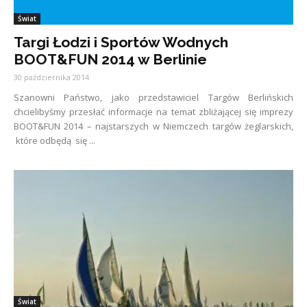
Świat
Targi Łodzi i Sportów Wodnych
BOOT&FUN 2014 w Berlinie
30 października 2014
Szanowni Państwo, jako przedstawiciel Targów Berlińskich
chcielibyśmy przesłać informacje na temat zbliżającej się imprezy
BOOT&FUN 2014 – najstarszych w Niemczech targów żeglarskich,
które odbędą się ...
Świat