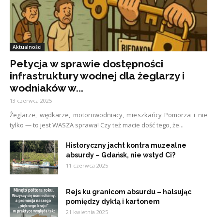
Aktualności
Petycja w sprawie dostępności
infrastruktury wodnej dla żeglarzy i
wodniaków w...
13 czerwca 2025
Żeglarze, wędkarze, motorowodniacy, mieszkańcy Pomorza i nie
tylko — to jest WASZA sprawa! Czy też macie dość tego, że...
Historyczny jacht kontra muzealne
absurdy – Gdańsk, nie wstyd Ci?
11 czerwca 2025
Rejs ku granicom absurdu – halsując
pomiędzy dyktą i kartonem
21 kwietnia 2025