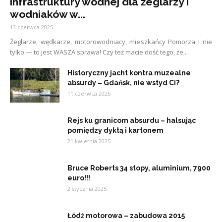
infrastruktury wodnej dla żeglarzy i
wodniaków w...
13 czerwca 2025
Żeglarze, wędkarze, motorowodniacy, mieszkańcy Pomorza i nie
tylko — to jest WASZA sprawa! Czy też macie dość tego, że...
Historyczny jacht kontra muzealne
absurdy – Gdańsk, nie wstyd Ci?
11 czerwca 2025
Rejs ku granicom absurdu – halsując
pomiędzy dyktą i kartonem
21 kwietnia 2025
Bruce Roberts 34 stopy, aluminium, 7900
euro!!!
2 stycznia 2025
Łódź motorowa – zabudowa 2015