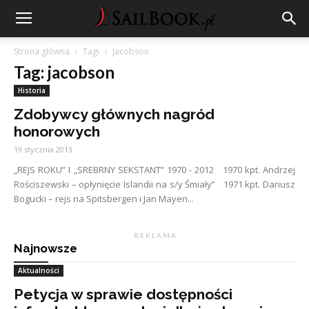
Strona główna
Tagi
Jacobson
Tag: jacobson
Historia
Zdobywcy głównych nagród
honorowych
19 stycznia 2013
„REJS ROKU” I „SREBRNY SEKSTANT” 1970 - 2012 1970 kpt. Andrzej
Rościszewski – opłynięcie Islandii na s/y Śmiały” 1971 kpt. Dariusz
Bogucki – rejs na Spitsbergen i Jan Mayen...
R E K L A M A
Najnowsze
Aktualności
Petycja w sprawie dostępności