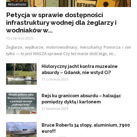
Aktualności
Petycja w sprawie dostępności
infrastruktury wodnej dla żeglarzy i
wodniaków w...
13 czerwca 2025
Żeglarze, wędkarze, motorowodniacy, mieszkańcy Pomorza i nie
tylko — to jest WASZA sprawa! Czy też macie dość tego, że...
Historyczny jacht kontra muzealne
absurdy – Gdańsk, nie wstyd Ci?
11 czerwca 2025
Rejs ku granicom absurdu – halsując
pomiędzy dyktą i kartonem
21 kwietnia 2025
Bruce Roberts 34 stopy, aluminium, 7900
euro!!!