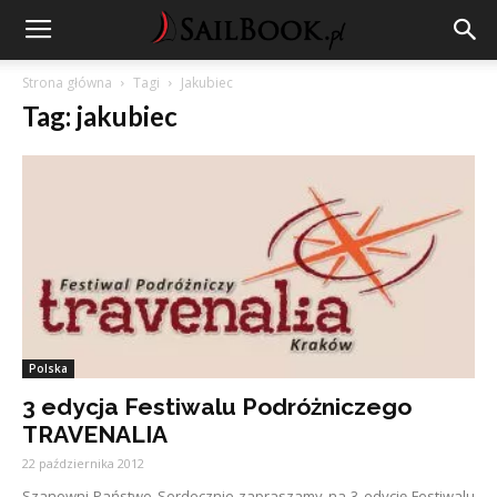
Strona główna
Tagi
Jakubiec
Tag: jakubiec
Polska
3 edycja Festiwalu Podróżniczego
TRAVENALIA
22 października 2012
Szanowni Państwo Serdecznie zapraszamy na 3 edycję Festiwalu