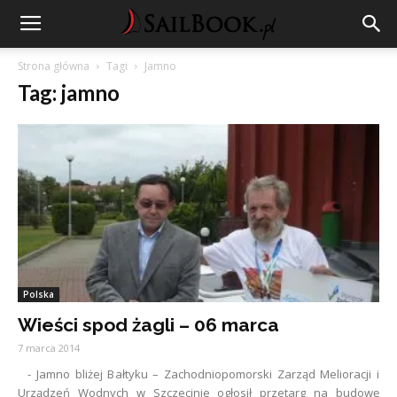
Strona główna
Tagi
Jamno
Tag: jamno
Polska
Wieści spod żagli – 06 marca
7 marca 2014
- Jamno bliżej Bałtyku – Zachodniopomorski Zarząd Melioracji i
Urządzeń Wodnych w Szczecinie ogłosił przetarg na budowę