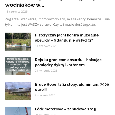
wodniaków w...
13 czerwca 2025
Żeglarze, wędkarze, motorowodniacy, mieszkańcy Pomorza i nie
tylko — to jest WASZA sprawa! Czy też macie dość tego, że...
Historyczny jacht kontra muzealne
absurdy – Gdańsk, nie wstyd Ci?
11 czerwca 2025
Rejs ku granicom absurdu – halsując
pomiędzy dyktą i kartonem
21 kwietnia 2025
Bruce Roberts 34 stopy, aluminium, 7900
euro!!!
2 stycznia 2025
Łódź motorowa – zabudowa 2015
10 grudnia 2024