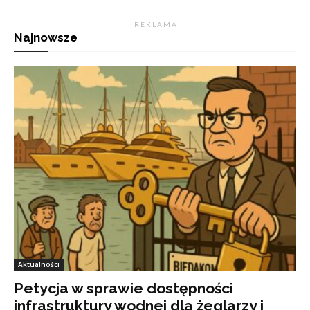
R E K L A M A
Najnowsze
Aktualności
Petycja w sprawie dostępności
infrastruktury wodnej dla żeglarzy i