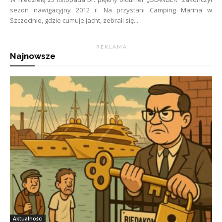
sezon nawigacyjny 2012 r. Na przystani Camping Marina w
Szczecinie, gdzie cumuje jacht, zebrali się...
R E K L A M A
Najnowsze
Aktualności