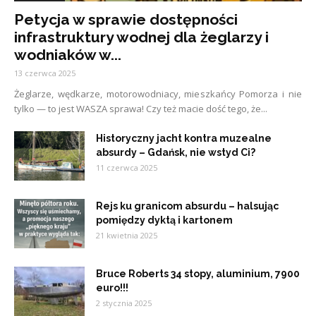
Petycja w sprawie dostępności
infrastruktury wodnej dla żeglarzy i
wodniaków w...
13 czerwca 2025
Żeglarze, wędkarze, motorowodniacy, mieszkańcy Pomorza i nie
tylko — to jest WASZA sprawa! Czy też macie dość tego, że...
Historyczny jacht kontra muzealne
absurdy – Gdańsk, nie wstyd Ci?
11 czerwca 2025
Rejs ku granicom absurdu – halsując
pomiędzy dyktą i kartonem
21 kwietnia 2025
Bruce Roberts 34 stopy, aluminium, 7900
euro!!!
2 stycznia 2025