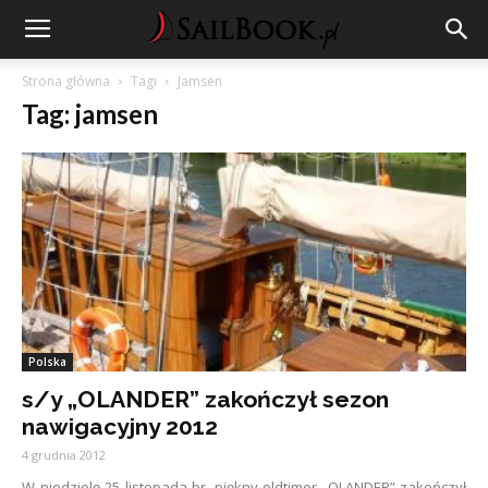
Strona główna
Tagi
Jamsen
Tag: jamsen
Polska
s/y „OLANDER” zakończył sezon
nawigacyjny 2012
4 grudnia 2012
W niedzielę 25 listopada br. piękny oldtimer „OLANDER” zakończył