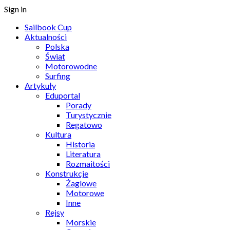
Sign in
Sailbook Cup
Aktualności
Polska
Świat
Motorowodne
Surfing
Artykuły
Eduportal
Porady
Turystycznie
Regatowo
Kultura
Historia
Literatura
Rozmaitości
Konstrukcje
Żaglowe
Motorowe
Inne
Rejsy
Morskie