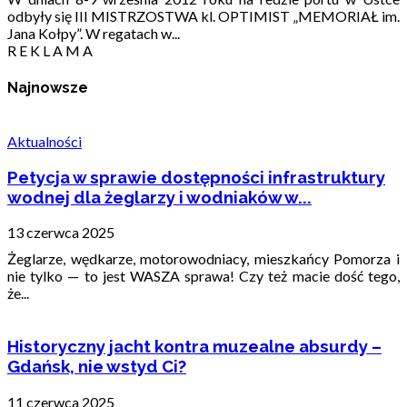
odbyły się III MISTRZOSTWA kl. OPTIMIST „MEMORIAŁ im.
Jana Kołpy”. W regatach w...
R E K L A M A
Najnowsze
Aktualności
Petycja w sprawie dostępności infrastruktury
wodnej dla żeglarzy i wodniaków w...
13 czerwca 2025
Żeglarze, wędkarze, motorowodniacy, mieszkańcy Pomorza i
nie tylko — to jest WASZA sprawa! Czy też macie dość tego,
że...
Historyczny jacht kontra muzealne absurdy –
Gdańsk, nie wstyd Ci?
11 czerwca 2025