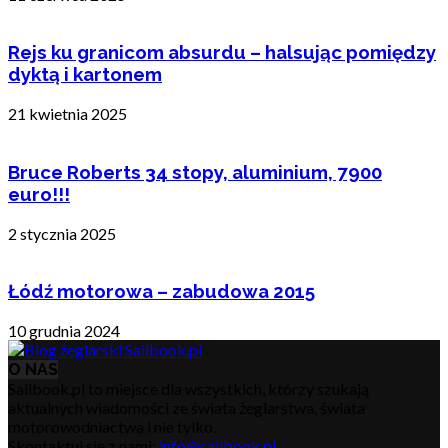
Rejs ku granicom absurdu – halsując pomiędzy
dyktą i kartonem
21 kwietnia 2025
Bruce Roberts 34 stopy, aluminium, 7900
euro!!!
2 stycznia 2025
Łódź motorowa – zabudowa 2015
10 grudnia 2024
O NAS
Sailbook.pl to miejsce dla wszystkich, którzy szukają
aktualnych wiadomości ze świata żeglarstwa, świata
motorowodniactwa i nie tylko.
Skontaktuj się z nami:
info@sailbook.pl