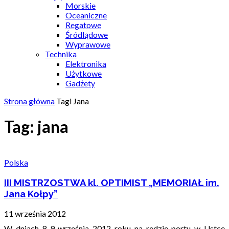
Morskie
Oceaniczne
Regatowe
Śródlądowe
Wyprawowe
Technika
Elektronika
Użytkowe
Gadżety
Strona główna
Tagi
Jana
Tag: jana
Polska
III MISTRZOSTWA kl. OPTIMIST „MEMORIAŁ im.
Jana Kołpy”
11 września 2012
W dniach 8-9 września 2012 roku na redzie portu w Ustce