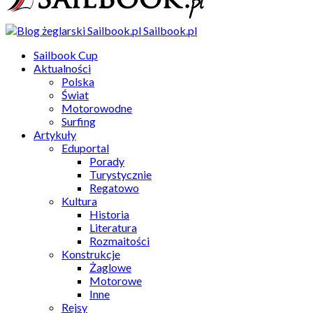
Sailbook.pl
Sailbook Cup
Aktualności
Polska
Świat
Motorowodne
Surfing
Artykuły
Eduportal
Porady
Turystycznie
Regatowo
Kultura
Historia
Literatura
Rozmaitości
Konstrukcje
Żaglowe
Motorowe
Inne
Rejsy