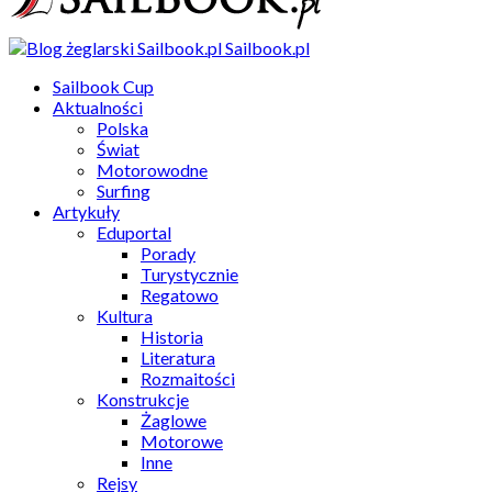
Sailbook.pl
Sailbook Cup
Aktualności
Polska
Świat
Motorowodne
Surfing
Artykuły
Eduportal
Porady
Turystycznie
Regatowo
Kultura
Historia
Literatura
Rozmaitości
Konstrukcje
Żaglowe
Motorowe
Inne
Rejsy