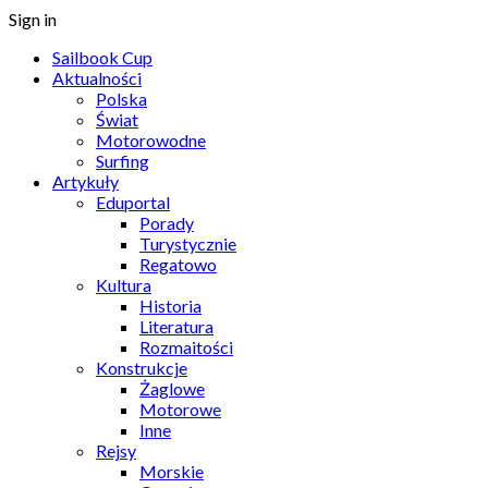
Sign in
Sailbook Cup
Aktualności
Polska
Świat
Motorowodne
Surfing
Artykuły
Eduportal
Porady
Turystycznie
Regatowo
Kultura
Historia
Literatura
Rozmaitości
Konstrukcje
Żaglowe
Motorowe
Inne
Rejsy
Morskie