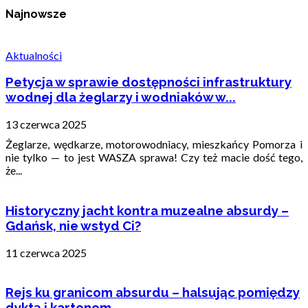
Najnowsze
Aktualności
Petycja w sprawie dostępności infrastruktury
wodnej dla żeglarzy i wodniaków w...
13 czerwca 2025
Żeglarze, wędkarze, motorowodniacy, mieszkańcy Pomorza i
nie tylko — to jest WASZA sprawa! Czy też macie dość tego,
że...
Historyczny jacht kontra muzealne absurdy –
Gdańsk, nie wstyd Ci?
11 czerwca 2025
Rejs ku granicom absurdu – halsując pomiędzy
dyktą i kartonem