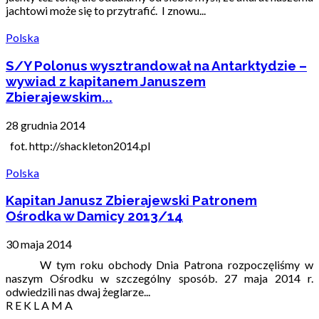
jachtowi może się to przytrafić. I znowu...
Polska
S/Y Polonus wysztrandował na Antarktydzie –
wywiad z kapitanem Januszem
Zbierajewskim...
28 grudnia 2014
fot. http://shackleton2014.pl
Polska
Kapitan Janusz Zbierajewski Patronem
Ośrodka w Damicy 2013/14
30 maja 2014
W tym roku obchody Dnia Patrona rozpoczęliśmy w
naszym Ośrodku w szczególny sposób. 27 maja 2014 r.
odwiedzili nas dwaj żeglarze...
R E K L A M A