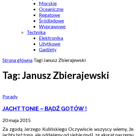
Morskie
Oceaniczne
Regatowe
Śródlądowe
Wyprawowe
Technika
Elektronika
Użytkowe
Gadżety
Strona główna
Tagi
Janusz Zbierajewski
Tag: Janusz Zbierajewski
Porady
JACHT TONIE – BĄDŹ GOTÓW !
20 maja 2015
Za zgodą Jerzego Kulińskiego Oczywiscie wszyscy wiemy, że
jachty też toną, ale oddalamy od siebie myśl, ze akurat naszemu