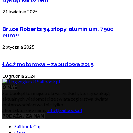
21 kwietnia 2025
Bruce Roberts 34 stopy, aluminium, 7900
euro!!!
2 stycznia 2025
Łódź motorowa – zabudowa 2015
10 grudnia 2024
O NAS
Sailbook.pl to miejsce dla wszystkich, którzy szukają
aktualnych wiadomości ze świata żeglarstwa, świata
motorowodniactwa i nie tylko.
Skontaktuj się z nami:
info@sailbook.pl
PODĄŻAJ ZA NAMI
Sailbook Cup
O nas