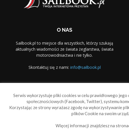
O NAS
Sailbook.pl to miejsce dla wszystkich, którzy szukają
aktualnych wiadomości ze świata żeglarstwa, świata
motorowodniactwa i nie tylko.
Skontaktuj się z nami:
info@sailbook.pl
PODĄŻAJ ZA NAMI
Serwis wykorzystuje pliki cookies w celu prawidłowego jego d
społecznościowych (Facebook, Twitter), systemu kom
Korzystając ze strony wyrażasz zgodę na wykorzystywanie pl
plików Cookie na swoim urządz
Więcej informacji znajdziesz na strona
Sailbook Cup
O nas
Reklama
Polityka prywatności