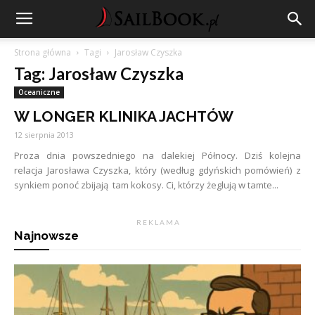
Strona główna
Tagi
Jarosław Czyszka
Tag: Jarosław Czyszka
Oceaniczne
W LONGER KLINIKA JACHTÓW
12 sierpnia 2013
Proza dnia powszedniego na dalekiej Północy. Dziś kolejna
relacja Jarosława Czyszka, który (według gdyńskich pomówień) z
synkiem ponoć zbijają tam kokosy. Ci, którzy żeglują w tamte...
R E K L A M A
Najnowsze