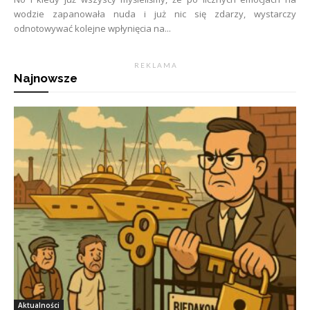
wodzie zapanowała nuda i już nic się zdarzy, wystarczy
odnotowywać kolejne wpłynięcia na...
R E K L A M A
Najnowsze
Aktualności