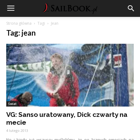
Strona główna
Tagi
Jean
Tag: jean
Świat
VG: Sanso uratowany, Dick czwarty na
mecie
4 lutego 2013
No i kiedy już wszyscy myśleliśmy, że po licznych emocjach na