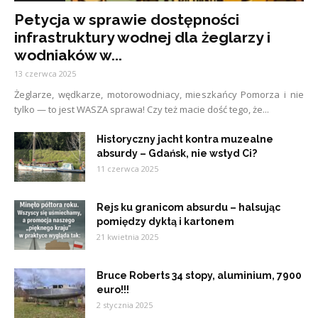
Petycja w sprawie dostępności
infrastruktury wodnej dla żeglarzy i
wodniaków w...
13 czerwca 2025
Żeglarze, wędkarze, motorowodniacy, mieszkańcy Pomorza i nie
tylko — to jest WASZA sprawa! Czy też macie dość tego, że...
Historyczny jacht kontra muzealne
absurdy – Gdańsk, nie wstyd Ci?
11 czerwca 2025
Rejs ku granicom absurdu – halsując
pomiędzy dyktą i kartonem
21 kwietnia 2025
Bruce Roberts 34 stopy, aluminium, 7900
euro!!!
2 stycznia 2025