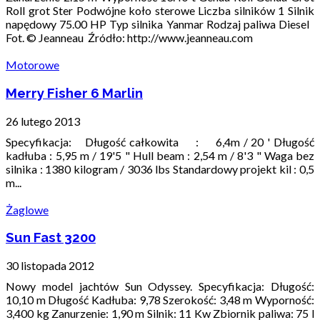
Roll grot Ster Podwójne koło sterowe Liczba silników 1 Silnik
napędowy 75.00 HP Typ silnika Yanmar Rodzaj paliwa Diesel
Fot. © Jeanneau Źródło: http://www.jeanneau.com
Motorowe
Merry Fisher 6 Marlin
26 lutego 2013
Specyfikacja: Długość całkowita : 6,4m / 20 ' Długość
kadłuba : 5,95 m / 19'5 " Hull beam : 2,54 m / 8'3 " Waga bez
silnika : 1380 kilogram / 3036 lbs Standardowy projekt kil : 0,5
m...
Żaglowe
Sun Fast 3200
30 listopada 2012
Nowy model jachtów Sun Odyssey. Specyfikacja: Długość:
10,10 m Długość Kadłuba: 9,78 Szerokość: 3,48 m Wyporność:
3,400 kg Zanurzenie: 1,90 m Silnik: 11 Kw Zbiornik paliwa: 75 l