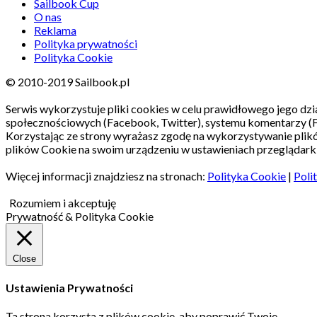
Sailbook Cup
O nas
Reklama
Polityka prywatności
Polityka Cookie
© 2010-2019 Sailbook.pl
Serwis wykorzystuje pliki cookies w celu prawidłowego jego dzia
społecznościowych (Facebook, Twitter), systemu komentarzy (
Korzystając ze strony wyrażasz zgodę na wykorzystywanie pli
plików Cookie na swoim urządzeniu w ustawieniach przeglądarki
Więcej informacji znajdziesz na stronach:
Polityka Cookie
|
Poli
Rozumiem i akceptuję
Prywatność & Polityka Cookie
Close
Ustawienia Prywatności
Ta strona korzysta z plików cookie, aby poprawić Twoje