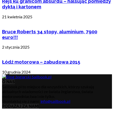
Rejs ku granicom absurdu – halsując pomiędzy
dyktą i kartonem
21 kwietnia 2025
Bruce Roberts 34 stopy, aluminium, 7900
euro!!!
2 stycznia 2025
Łódź motorowa – zabudowa 2015
10 grudnia 2024
O NAS
Sailbook.pl to miejsce dla wszystkich, którzy szukają
aktualnych wiadomości ze świata żeglarstwa, świata
motorowodniactwa i nie tylko.
Skontaktuj się z nami:
info@sailbook.pl
PODĄŻAJ ZA NAMI