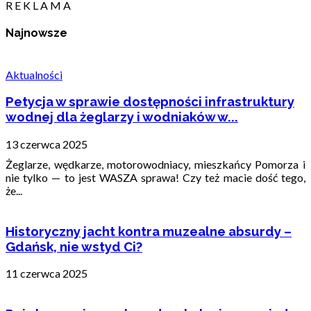
R E K L A M A
Najnowsze
Aktualności
Petycja w sprawie dostępności infrastruktury
wodnej dla żeglarzy i wodniaków w...
13 czerwca 2025
Żeglarze, wędkarze, motorowodniacy, mieszkańcy Pomorza i
nie tylko — to jest WASZA sprawa! Czy też macie dość tego,
że...
Historyczny jacht kontra muzealne absurdy –
Gdańsk, nie wstyd Ci?
11 czerwca 2025