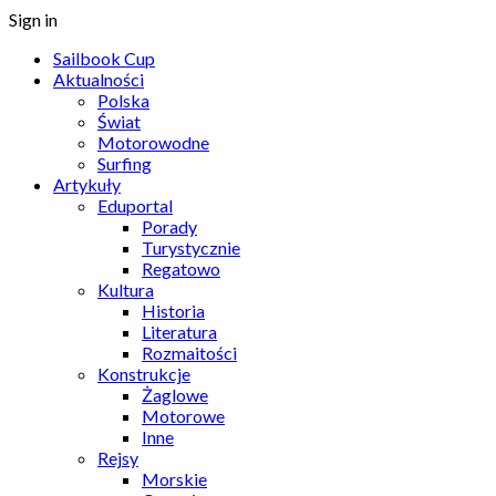
Sign in
Sailbook Cup
Aktualności
Polska
Świat
Motorowodne
Surfing
Artykuły
Eduportal
Porady
Turystycznie
Regatowo
Kultura
Historia
Literatura
Rozmaitości
Konstrukcje
Żaglowe
Motorowe
Inne
Rejsy
Morskie