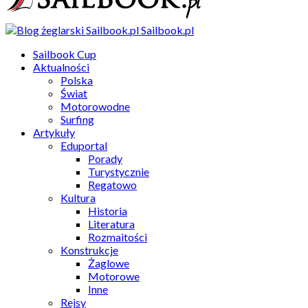
Sailbook.pl
Sailbook Cup
Aktualności
Polska
Świat
Motorowodne
Surfing
Artykuły
Eduportal
Porady
Turystycznie
Regatowo
Kultura
Historia
Literatura
Rozmaitości
Konstrukcje
Żaglowe
Motorowe
Inne
Rejsy