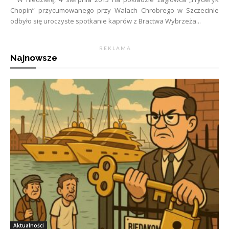
Chopin” przycumowanego przy Wałach Chrobrego w Szczecinie
odbyło się uroczyste spotkanie kaprów z Bractwa Wybrzeża...
R E K L A M A
Najnowsze
Aktualności