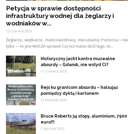
Petycja w sprawie dostępności
infrastruktury wodnej dla żeglarzy i
wodniaków w...
13 czerwca 2025
Żeglarze, wędkarze, motorowodniacy, mieszkańcy Pomorza i nie
tylko — to jest WASZA sprawa! Czy też macie dość tego, że...
Historyczny jacht kontra muzealne
absurdy – Gdańsk, nie wstyd Ci?
11 czerwca 2025
Rejs ku granicom absurdu – halsując
pomiędzy dyktą i kartonem
21 kwietnia 2025
Bruce Roberts 34 stopy, aluminium, 7900
euro!!!
2 stycznia 2025