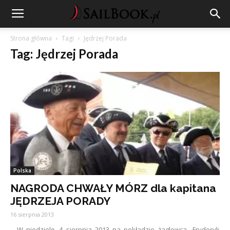
Strona główna
Tagi
Jędrzej Porada
Tag: Jędrzej Porada
Polska
NAGRODA CHWAŁY MÓRZ dla kapitana
JĘDRZEJA PORADY
16 sierpnia 2013
W niedzielę, 4 sierpnia 2013 na pokładzie żaglowca „Fryderyk