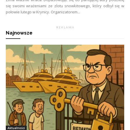
się swoimi wrażeniami ze zlotu snowkitowego, który odbył się w
połowie lutego w Krynicy. Organizatorem...
R E K L A M A
Najnowsze
Aktualności