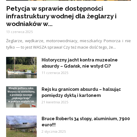
Petycja w sprawie dostępności
infrastruktury wodnej dla żeglarzy i
wodniaków w...
13 czerwca 2025
Żeglarze, wędkarze, motorowodniacy, mieszkańcy Pomorza i nie
tylko — to jest WASZA sprawa! Czy też macie dość tego, że...
Historyczny jacht kontra muzealne
absurdy – Gdańsk, nie wstyd Ci?
11 czerwca 2025
Rejs ku granicom absurdu – halsując
pomiędzy dyktą i kartonem
21 kwietnia 2025
Bruce Roberts 34 stopy, aluminium, 7900
euro!!!
2 stycznia 2025