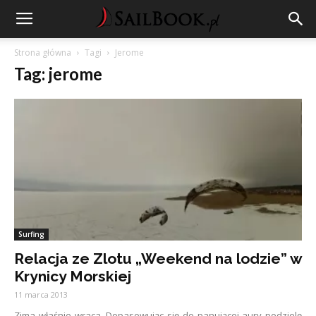
Strona główna
Tagi
Jerome
Tag: jerome
Surfing
Relacja ze Zlotu „Weekend na lodzie” w
Krynicy Morskiej
11 marca 2013
Zima właśnie wraca. Dopasowując się do panującej aury podzielę