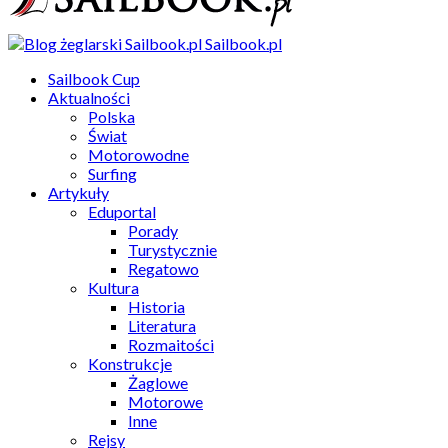
Sailbook.pl
Sailbook Cup
Aktualności
Polska
Świat
Motorowodne
Surfing
Artykuły
Eduportal
Porady
Turystycznie
Regatowo
Kultura
Historia
Literatura
Rozmaitości
Konstrukcje
Żaglowe
Motorowe
Inne
Rejsy