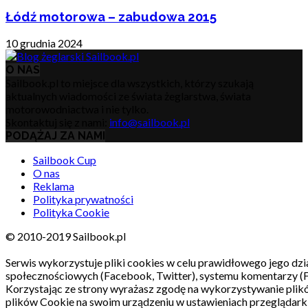
Łódź motorowa – zabudowa 2015
10 grudnia 2024
O NAS
Sailbook.pl to miejsce dla wszystkich, którzy szukają
aktualnych wiadomości ze świata żeglarstwa, świata
motorowodniactwa i nie tylko.
Skontaktuj się z nami:
info@sailbook.pl
PODĄŻAJ ZA NAMI
Sailbook Cup
O nas
Reklama
Polityka prywatności
Polityka Cookie
© 2010-2019 Sailbook.pl
Serwis wykorzystuje pliki cookies w celu prawidłowego jego dzia
społecznościowych (Facebook, Twitter), systemu komentarzy (
Korzystając ze strony wyrażasz zgodę na wykorzystywanie pli
plików Cookie na swoim urządzeniu w ustawieniach przeglądarki