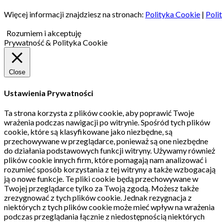
Więcej informacji znajdziesz na stronach:
Polityka Cookie
|
Poli
Rozumiem i akceptuję
Prywatność & Polityka Cookie
Close
Ustawienia Prywatności
Ta strona korzysta z plików cookie, aby poprawić Twoje
wrażenia podczas nawigacji po witrynie.
Spośród tych plików
cookie, które są klasyfikowane jako niezbędne, są
przechowywane w przeglądarce, ponieważ są one niezbędne
do działania podstawowych funkcji witryny.
Używamy również
plików cookie innych firm, które pomagają nam analizować i
rozumieć sposób korzystania z tej witryny a także wzbogacają
ją o nowe funkcje.
Te pliki cookie będą przechowywane w
Twojej przeglądarce tylko za Twoją zgodą.
Możesz także
zrezygnować z tych plików cookie.
Jednak rezygnacja z
niektórych z tych plików cookie może mieć wpływ na wrażenia
podczas przeglądania łącznie z niedostępnością niektórych