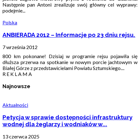
Następnie pan Antoni zrealizuje swój główny cel wyprawy:
podejmie...
Polska
ANBIERADA 2012 – Informacje po 23 dniu rejsu.
7 września 2012
800 km pokonane! Dzisiaj w programie rejsu pojawiła się
dłuższa przerwa na spotkanie w nowym porcie jachtowym w
Białej Górze z przedstawicielami Powiatu Sztumskiego....
R E K L A M A
Najnowsze
Aktualności
Petycja w sprawie dostępności infrastruktury
wodnej dla żeglarzy i wodniaków w...
13 czerwca 2025