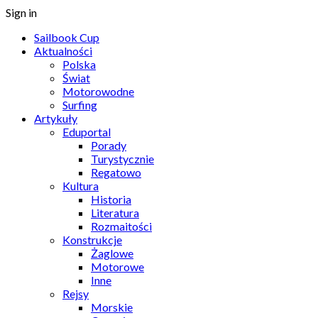
Sign in
Sailbook Cup
Aktualności
Polska
Świat
Motorowodne
Surfing
Artykuły
Eduportal
Porady
Turystycznie
Regatowo
Kultura
Historia
Literatura
Rozmaitości
Konstrukcje
Żaglowe
Motorowe
Inne
Rejsy
Morskie