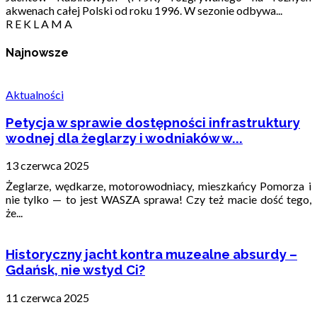
akwenach całej Polski od roku 1996. W sezonie odbywa...
R E K L A M A
Najnowsze
Aktualności
Petycja w sprawie dostępności infrastruktury
wodnej dla żeglarzy i wodniaków w...
13 czerwca 2025
Żeglarze, wędkarze, motorowodniacy, mieszkańcy Pomorza i
nie tylko — to jest WASZA sprawa! Czy też macie dość tego,
że...
Historyczny jacht kontra muzealne absurdy –
Gdańsk, nie wstyd Ci?
11 czerwca 2025