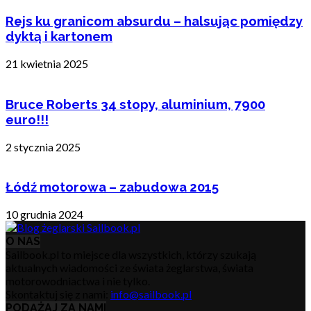
Rejs ku granicom absurdu – halsując pomiędzy
dyktą i kartonem
21 kwietnia 2025
Bruce Roberts 34 stopy, aluminium, 7900
euro!!!
2 stycznia 2025
Łódź motorowa – zabudowa 2015
10 grudnia 2024
O NAS
Sailbook.pl to miejsce dla wszystkich, którzy szukają
aktualnych wiadomości ze świata żeglarstwa, świata
motorowodniactwa i nie tylko.
Skontaktuj się z nami:
info@sailbook.pl
PODĄŻAJ ZA NAMI