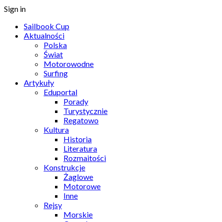
Sign in
Sailbook Cup
Aktualności
Polska
Świat
Motorowodne
Surfing
Artykuły
Eduportal
Porady
Turystycznie
Regatowo
Kultura
Historia
Literatura
Rozmaitości
Konstrukcje
Żaglowe
Motorowe
Inne
Rejsy
Morskie