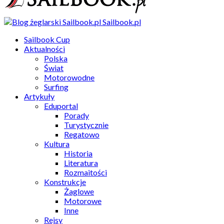
Sailbook.pl
Sailbook Cup
Aktualności
Polska
Świat
Motorowodne
Surfing
Artykuły
Eduportal
Porady
Turystycznie
Regatowo
Kultura
Historia
Literatura
Rozmaitości
Konstrukcje
Żaglowe
Motorowe
Inne
Rejsy