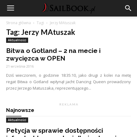
Strona główna
Tagi
Jerzy MAtuszak
Tag: Jerzy MAtuszak
Aktualności
Bitwa o Gotland – 2 na mecie i
zwycięzca w OPEN
21 września 2016
Dziś wieczorem, o godzinie 18:35:10, jako drugi z kolei na metę
regat Bitwa o Gotland wpłynął jacht Dancing Queen prowadzony
przez Jerzego Matuszaka, reprezentującego...
R E K L A M A
Najnowsze
Aktualności
Petycja w sprawie dostępności