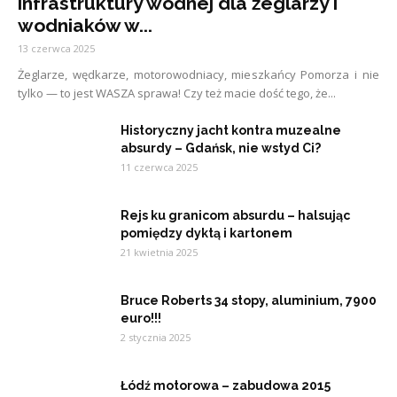
infrastruktury wodnej dla żeglarzy i
wodniaków w...
13 czerwca 2025
Żeglarze, wędkarze, motorowodniacy, mieszkańcy Pomorza i nie
tylko — to jest WASZA sprawa! Czy też macie dość tego, że...
Historyczny jacht kontra muzealne
absurdy – Gdańsk, nie wstyd Ci?
11 czerwca 2025
Rejs ku granicom absurdu – halsując
pomiędzy dyktą i kartonem
21 kwietnia 2025
Bruce Roberts 34 stopy, aluminium, 7900
euro!!!
2 stycznia 2025
Łódź motorowa – zabudowa 2015