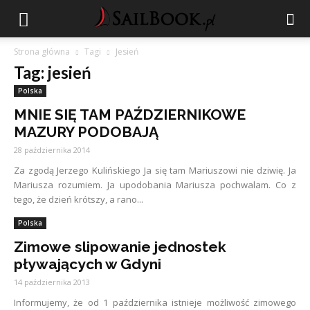
Strona główna
Tagi
Jesień
Tag: jesień
Polska
MNIE SIĘ TAM PAŹDZIERNIKOWE
MAZURY PODOBAJĄ
28 października 2014
Za zgodą Jerzego Kulińskiego Ja się tam Mariuszowi nie dziwię. Ja
Mariusza rozumiem. Ja upodobania Mariusza pochwalam. Co z
tego, że dzień krótszy, a rano...
Polska
Zimowe slipowanie jednostek
pływających w Gdyni
14 października 2013
Informujemy, że od 1 października istnieje możliwość zimowego