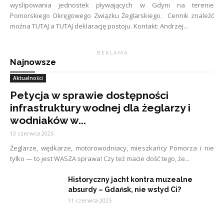
wyslipowania jednostek pływających w Gdyni na terenie
Pomorskiego Okręgowego Związku Żeglarskiego. Cennik znaleźć
można TUTAJ a TUTAJ deklarację postoju. Kontakt: Andrzej...
R E K L A M A
Najnowsze
Aktualności
Petycja w sprawie dostępności
infrastruktury wodnej dla żeglarzy i
wodniaków w...
13 czerwca 2025
Żeglarze, wędkarze, motorowodniacy, mieszkańcy Pomorza i nie
tylko — to jest WASZA sprawa! Czy też macie dość tego, że...
Historyczny jacht kontra muzealne
absurdy – Gdańsk, nie wstyd Ci?
11 czerwca 2025