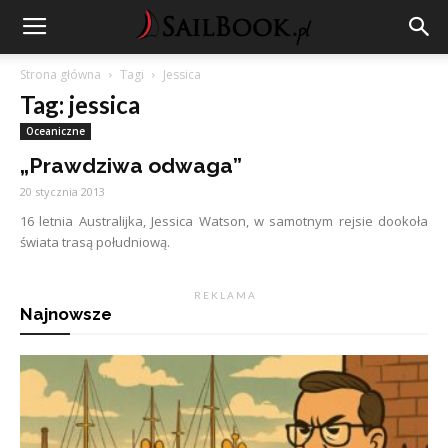
Strona główna
Tagi
Jessica
Tag: jessica
Oceaniczne
„Prawdziwa odwaga”
20 stycznia 2013
16 letnia Australijka, Jessica Watson, w samotnym rejsie dookoła
świata trasą południową.
R E K L A M A
Najnowsze