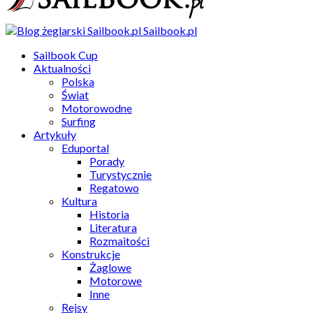
Sailbook.pl
Sailbook Cup
Aktualności
Polska
Świat
Motorowodne
Surfing
Artykuły
Eduportal
Porady
Turystycznie
Regatowo
Kultura
Historia
Literatura
Rozmaitości
Konstrukcje
Żaglowe
Motorowe
Inne
Rejsy