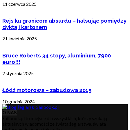
11 czerwca 2025
Rejs ku granicom absurdu – halsując pomiędzy
dyktą i kartonem
21 kwietnia 2025
Bruce Roberts 34 stopy, aluminium, 7900
euro!!!
2 stycznia 2025
Łódź motorowa – zabudowa 2015
10 grudnia 2024
O NAS
Sailbook.pl to miejsce dla wszystkich, którzy szukają
aktualnych wiadomości ze świata żeglarstwa, świata
motorowodniactwa i nie tylko.