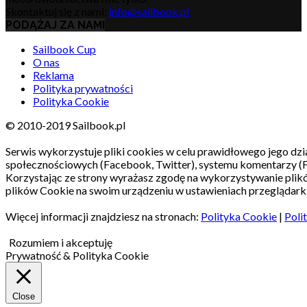
Skontaktuj się z nami:
info@sailbook.pl
PODĄŻAJ ZA NAMI
Sailbook Cup
O nas
Reklama
Polityka prywatności
Polityka Cookie
© 2010-2019 Sailbook.pl
Serwis wykorzystuje pliki cookies w celu prawidłowego jego dzia
społecznościowych (Facebook, Twitter), systemu komentarzy (
Korzystając ze strony wyrażasz zgodę na wykorzystywanie pli
plików Cookie na swoim urządzeniu w ustawieniach przeglądarki
Więcej informacji znajdziesz na stronach:
Polityka Cookie
|
Poli
Rozumiem i akceptuję
Prywatność & Polityka Cookie
Close