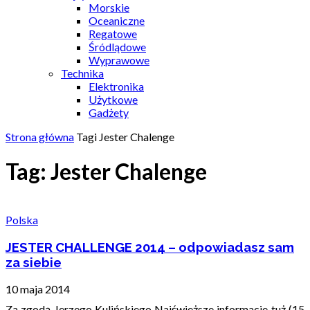
Morskie
Oceaniczne
Regatowe
Śródlądowe
Wyprawowe
Technika
Elektronika
Użytkowe
Gadżety
Strona główna
Tagi
Jester Chalenge
Tag: Jester Chalenge
Polska
JESTER CHALLENGE 2014 – odpowiadasz sam
za siebie
10 maja 2014
Za zgodą Jerzego Kulińskiego Najświeższe informacje tuż (15