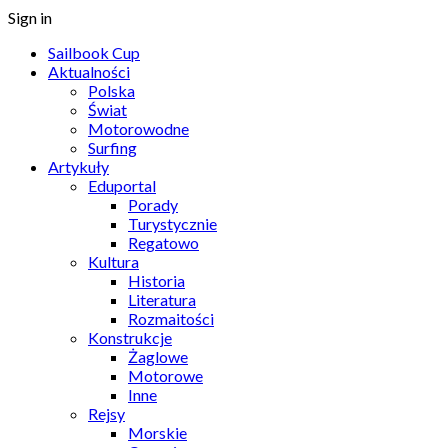
Sign in
Sailbook Cup
Aktualności
Polska
Świat
Motorowodne
Surfing
Artykuły
Eduportal
Porady
Turystycznie
Regatowo
Kultura
Historia
Literatura
Rozmaitości
Konstrukcje
Żaglowe
Motorowe
Inne
Rejsy
Morskie