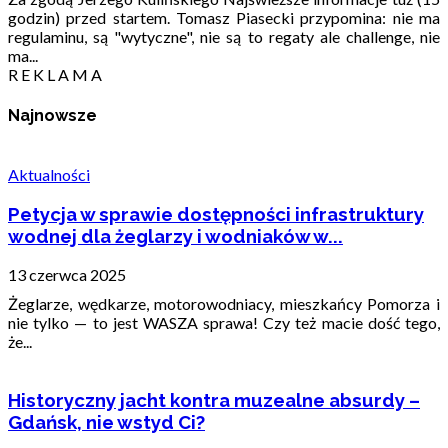
godzin) przed startem. Tomasz Piasecki przypomina: nie ma
regulaminu, są "wytyczne", nie są to regaty ale challenge, nie
ma...
R E K L A M A
Najnowsze
Aktualności
Petycja w sprawie dostępności infrastruktury
wodnej dla żeglarzy i wodniaków w...
13 czerwca 2025
Żeglarze, wędkarze, motorowodniacy, mieszkańcy Pomorza i
nie tylko — to jest WASZA sprawa! Czy też macie dość tego,
że...
Historyczny jacht kontra muzealne absurdy –
Gdańsk, nie wstyd Ci?